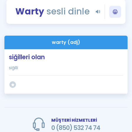
Puan Hesaplama
Warty
sesli dinle
Rehberlik Aracı
ÖSYM Sınav Takvimi
warty (adj)
Kampanyalar
siğilleri olan
Blog
siğilli
İngilizce Gramer
MÜŞTERİ HİZMETLERİ
0 (850) 532 74 74