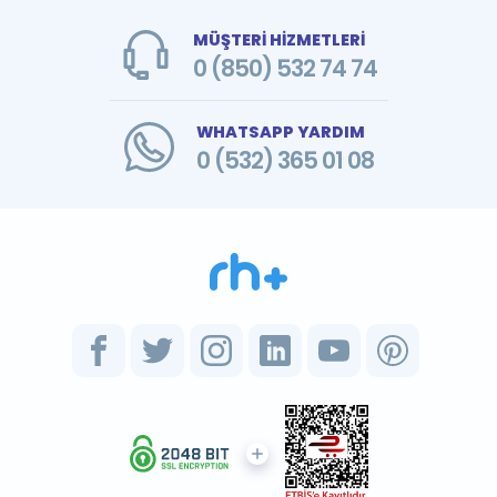
MÜŞTERİ HİZMETLERİ
0 (850) 532 74 74
WHATSAPP YARDIM
0 (532) 365 01 08