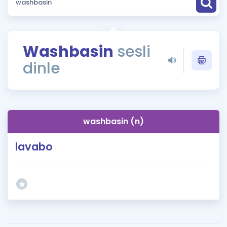
Puan Hesaplama
Rehberlik Aracı
Washbasin
sesli
ÖSYM Sınav Takvimi
dinle
Kampanyalar
Blog
washbasin (n)
İngilizce Gramer
lavabo