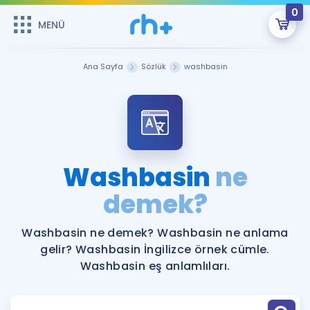
0
MENÜ
MENÜ
Üye Girişi
Ana Sayfa
Sözlük
washbasin
Online Dersler
Sepetin Şu An Boş.
Çalışma Paketleri
Remzi Hoca ile seni sınava hazırlayacak onlarca eğitim seni
bekliyor!
Kitaplar ve Kaynaklar
GİRİŞ YAP
Washbasin
ne
Katılımcı Görüşleri
demek?
Şifremi Hatırlamıyorum
ÜYE DEĞİLİM
Faydalı Araçlar
Washbasin ne demek? Washbasin ne anlama
gelir? Washbasin İngilizce örnek cümle.
Ücretsiz Kaynaklar
Blog
İngilizce Gramer
Washbasin eş anlamlıları.
Hakkımızda
Kariyer
Sözlük
Soru & Cevap
İletişim