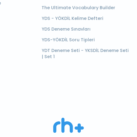
e
The Ultimate Vocabulary Builder
YDS - YÖKDİL Kelime Defteri
YDS Deneme Sınavları
YDS-YÖKDİL Soru Tipleri
YDT Deneme Seti - YKSDİL Deneme Seti
| Set 1