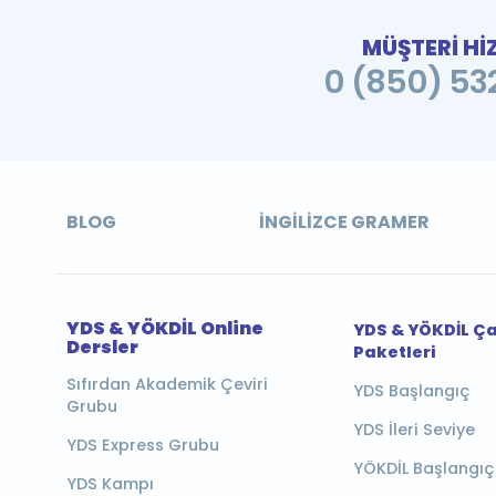
MÜŞTERİ Hİ
0 (850) 532
BLOG
İNGILIZCE GRAMER
YDS & YÖKDİL Online
YDS & YÖKDİL Ç
Dersler
Paketleri
Sıfırdan Akademik Çeviri
YDS Başlangıç
Grubu
YDS İleri Seviye
YDS Express Grubu
YÖKDİL Başlangıç
YDS Kampı