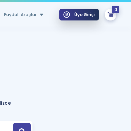
0
Faydalı Araçlar
Üye Girişi
klar
n Ücretsiz Kaynaklar
 için Özel Sözlük
Sepetin Şu An Boş.
ma
uan Hesaplama Aracı
i Hoca ile seni sınava hazırlayacak onlarca eğitim seni bekliyor!
Şifremi Hatırlamıyorum
GİRİŞ YAP
lizce
azırlananlar için Öneriler
kvimi
ÜYE DEĞİLİM
arı Tek Takvimde