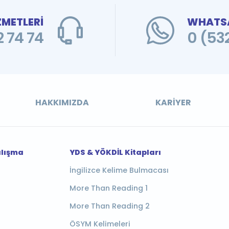
ZMETLERİ
WHATSA
 74 74
0 (53
HAKKIMIZDA
KARIYER
alışma
YDS & YÖKDİL Kitapları
İngilizce Kelime Bulmacası
More Than Reading 1
More Than Reading 2
ÖSYM Kelimeleri