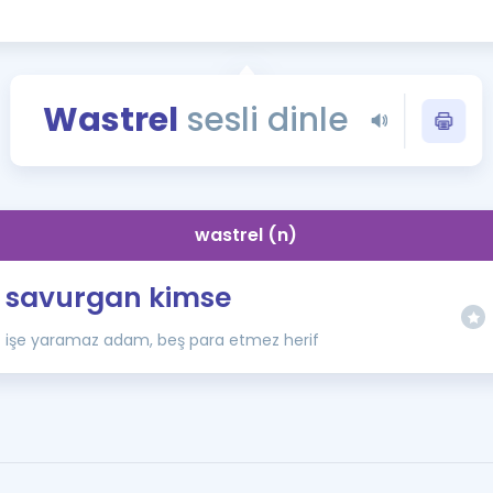
Kampanyalar
Eğitim ve Kitaplar
Blog
Wastrel
sesli dinle
YDS - YÖKDİL Tüm S
İngilizce Gram
İngilizce Gramer
wastrel (n)
savurgan kimse
işe yaramaz adam, beş para etmez herif