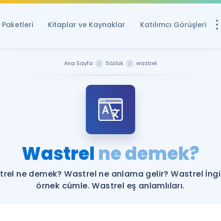
Paketleri
Kitaplar ve Kaynaklar
Katılımcı Görüşleri
Ücretsiz Kayna
Ana Sayfa
Sözlük
wastrel
YDS ve YÖKDİL içi
Sözlük
İngilizce Sınavları
Puan Hesapla
Wastrel
ne demek?
YDS ve YÖKDİL P
Remz
Rehberlik Aracı
rel ne demek? Wastrel ne anlama gelir? Wastrel İngi
YDS ve YÖKDİL'e H
örnek cümle. Wastrel eş anlamlıları.
ÖSYM Sınav Ta
Tüm ÖSYM Sınavl