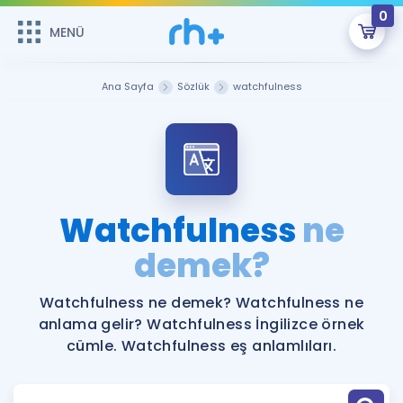
0
MENÜ
MENÜ
Üye Girişi
Ana Sayfa
Sözlük
watchfulness
Online Dersler
Sepetin Şu An Boş.
Çalışma Paketleri
Remzi Hoca ile seni sınava hazırlayacak onlarca eğitim seni
bekliyor!
Kitaplar ve Kaynaklar
GİRİŞ YAP
Watchfulness
ne
Katılımcı Görüşleri
demek?
Şifremi Hatırlamıyorum
ÜYE DEĞİLİM
Faydalı Araçlar
Watchfulness ne demek? Watchfulness ne
anlama gelir? Watchfulness İngilizce örnek
Ücretsiz Kaynaklar
Blog
İngilizce Gramer
cümle. Watchfulness eş anlamlıları.
Hakkımızda
Kariyer
Sözlük
Soru & Cevap
İletişim