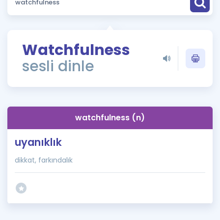
Puan Hesaplama
Rehberlik Aracı
Watchfulness
ÖSYM Sınav Takvimi
sesli dinle
Kampanyalar
Blog
watchfulness (n)
İngilizce Gramer
uyanıklık
dikkat, farkındalık