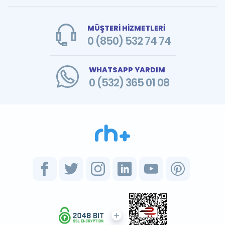
MÜŞTERİ HİZMETLERİ
0 (850) 532 74 74
WHATSAPP YARDIM
0 (532) 365 01 08