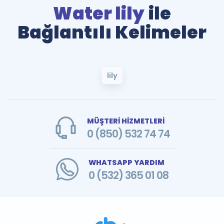
Water lily
ile
Bağlantılı Kelimeler
lily
MÜŞTERİ HİZMETLERİ
0 (850) 532 74 74
WHATSAPP YARDIM
0 (532) 365 01 08