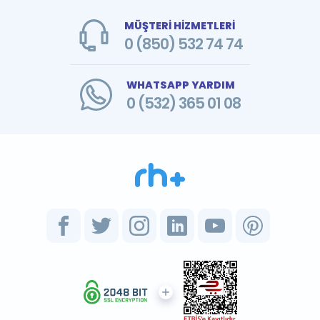
MÜŞTERİ HİZMETLERİ
0 (850) 532 74 74
WHATSAPP YARDIM
0 (532) 365 01 08