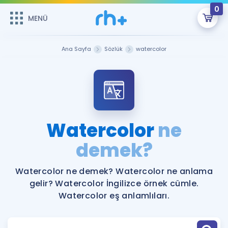
0
MENÜ
MENÜ
Üye Girişi
Ana Sayfa
Sözlük
watercolor
Online Dersler
Sepetin Şu An Boş.
Çalışma Paketleri
Remzi Hoca ile seni sınava hazırlayacak onlarca eğitim seni
bekliyor!
Kitaplar ve Kaynaklar
GİRİŞ YAP
Watercolor
ne
Katılımcı Görüşleri
demek?
Şifremi Hatırlamıyorum
ÜYE DEĞİLİM
Faydalı Araçlar
Watercolor ne demek? Watercolor ne anlama
gelir? Watercolor İngilizce örnek cümle.
Ücretsiz Kaynaklar
Blog
İngilizce Gramer
Watercolor eş anlamlıları.
Hakkımızda
Kariyer
Sözlük
Soru & Cevap
İletişim