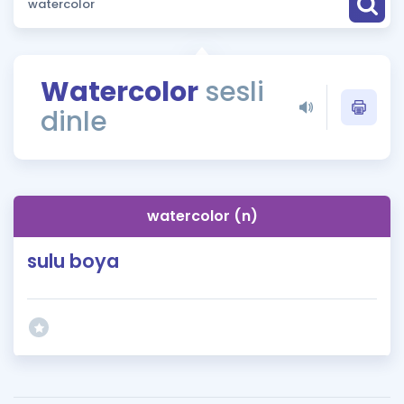
Puan Hesaplama
Rehberlik Aracı
Watercolor
sesli
ÖSYM Sınav Takvimi
dinle
Kampanyalar
Blog
watercolor (n)
İngilizce Gramer
sulu boya