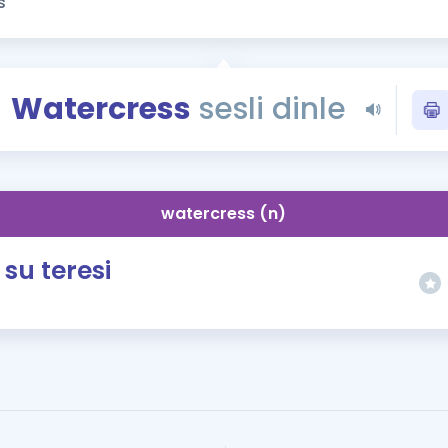
Kampanyalar
Eğitim ve Kitaplar
Blog
Watercress
sesli dinle
YDS - YÖKDİL Tüm S
İngilizce Gram
İngilizce Gramer
watercress (n)
su teresi