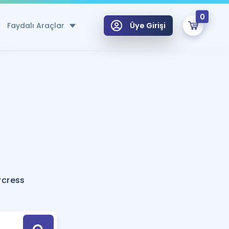
0
Faydalı Araçlar
Üye Girişi
klar
n Ücretsiz Kaynaklar
 için Özel Sözlük
Sepetin Şu An Boş.
ma
uan Hesaplama Aracı
i Hoca ile seni sınava hazırlayacak onlarca eğitim seni bekliyor!
Şifremi Hatırlamıyorum
GİRİŞ YAP
rcress
azırlananlar için Öneriler
kvimi
ÜYE DEĞİLİM
arı Tek Takvimde