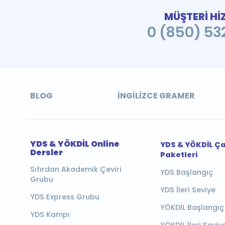
MÜŞTERİ Hİ
0 (850) 532
BLOG
İNGILIZCE GRAMER
YDS & YÖKDİL Online
YDS & YÖKDİL Ç
Dersler
Paketleri
Sıfırdan Akademik Çeviri
YDS Başlangıç
Grubu
YDS İleri Seviye
YDS Express Grubu
YÖKDİL Başlangıç
YDS Kampı