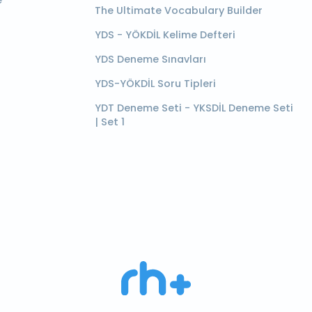
e
The Ultimate Vocabulary Builder
YDS - YÖKDİL Kelime Defteri
YDS Deneme Sınavları
YDS-YÖKDİL Soru Tipleri
YDT Deneme Seti - YKSDİL Deneme Seti
| Set 1