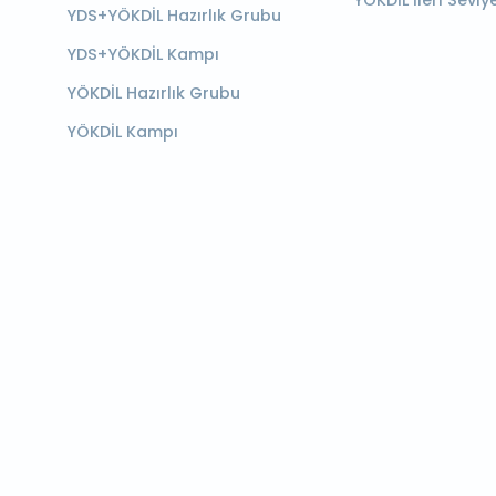
YÖKDİL İleri Seviy
YDS+YÖKDİL Hazırlık Grubu
YDS+YÖKDİL Kampı
YÖKDİL Hazırlık Grubu
YÖKDİL Kampı