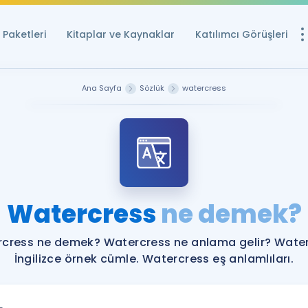
Paketleri
Kitaplar ve Kaynaklar
Katılımcı Görüşleri
Ücretsiz Kayna
Ana Sayfa
Sözlük
watercress
YDS ve YÖKDİL içi
Sözlük
İngilizce Sınavları
Puan Hesapla
Watercress
ne demek?
YDS ve YÖKDİL P
Remz
Rehberlik Aracı
cress ne demek? Watercress ne anlama gelir? Wate
YDS ve YÖKDİL'e H
İngilizce örnek cümle. Watercress eş anlamlıları.
ÖSYM Sınav Ta
Tüm ÖSYM Sınavl