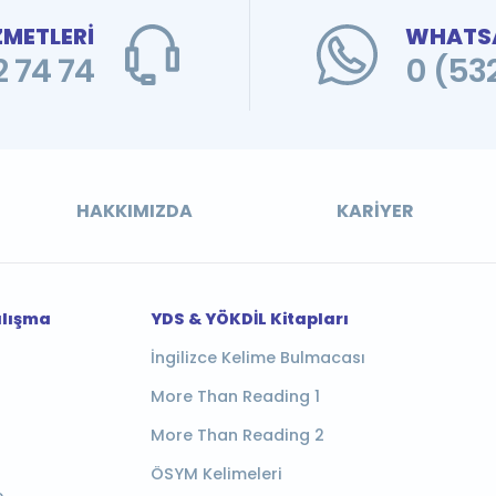
ZMETLERİ
WHATSA
 74 74
0 (53
HAKKIMIZDA
KARIYER
alışma
YDS & YÖKDİL Kitapları
İngilizce Kelime Bulmacası
More Than Reading 1
More Than Reading 2
ÖSYM Kelimeleri