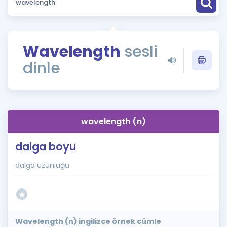
Puan Hesaplama
Rehberlik Aracı
Wavelength
sesli
ÖSYM Sınav Takvimi
dinle
Kampanyalar
Blog
wavelength (n)
İngilizce Gramer
dalga boyu
dalga uzunluğu
Wavelength (n) ingilizce örnek cümle