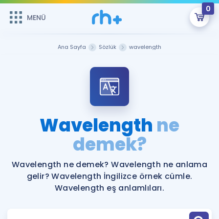
0
MENÜ
MENÜ
Üye Girişi
Ana Sayfa
Sözlük
wavelength
Online Dersler
Sepetin Şu An Boş.
Çalışma Paketleri
Remzi Hoca ile seni sınava hazırlayacak onlarca eğitim seni
bekliyor!
Kitaplar ve Kaynaklar
GİRİŞ YAP
Wavelength
ne
Katılımcı Görüşleri
demek?
Şifremi Hatırlamıyorum
ÜYE DEĞİLİM
Faydalı Araçlar
Wavelength ne demek? Wavelength ne anlama
gelir? Wavelength İngilizce örnek cümle.
Ücretsiz Kaynaklar
Blog
İngilizce Gramer
Wavelength eş anlamlıları.
Hakkımızda
Kariyer
Sözlük
Soru & Cevap
İletişim