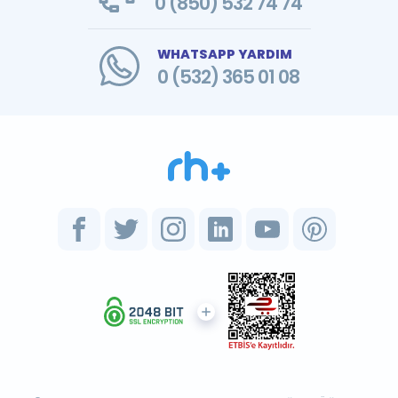
0 (850) 532 74 74
WHATSAPP YARDIM
0 (532) 365 01 08