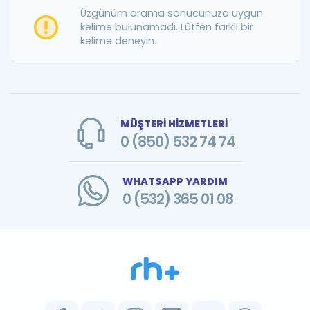
Puan Hesaplama
Üzgünüm arama sonucunuza uygun
kelime bulunamadı. Lütfen farklı bir
kelime deneyin.
Rehberlik Aracı
ÖSYM Sınav Takvimi
Kampanyalar
MÜŞTERİ HİZMETLERİ
Blog
0 (850) 532 74 74
İngilizce Gramer
WHATSAPP YARDIM
0 (532) 365 01 08