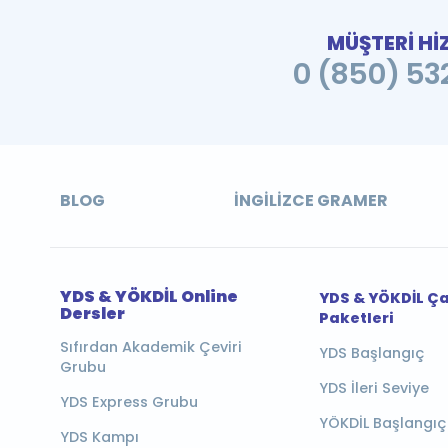
MÜŞTERİ Hİ
0 (850) 532
BLOG
İNGILIZCE GRAMER
YDS & YÖKDİL Online
YDS & YÖKDİL Ç
Dersler
Paketleri
Sıfırdan Akademik Çeviri
YDS Başlangıç
Grubu
YDS İleri Seviye
YDS Express Grubu
YÖKDİL Başlangıç
YDS Kampı