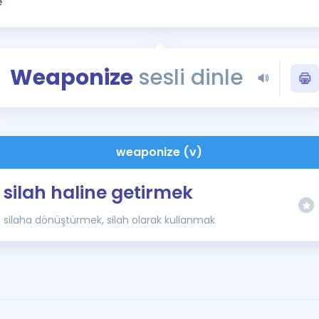
Kampanyalar
Eğitim ve Kitaplar
Blog
Weaponize
sesli dinle
YDS - YÖKDİL Tüm S
İngilizce Gram
İngilizce Gramer
weaponize (v)
silah haline getirmek
silaha dönüştürmek, silah olarak kullanmak