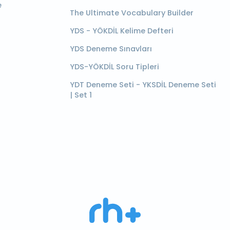
e
The Ultimate Vocabulary Builder
YDS - YÖKDİL Kelime Defteri
YDS Deneme Sınavları
YDS-YÖKDİL Soru Tipleri
YDT Deneme Seti - YKSDİL Deneme Seti
| Set 1