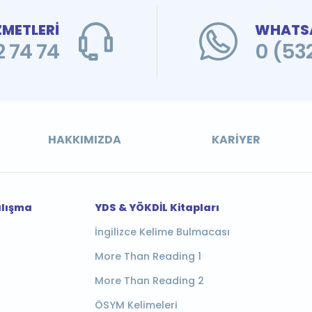
ZMETLERİ
WHATSA
 74 74
0 (53
HAKKIMIZDA
KARIYER
alışma
YDS & YÖKDİL Kitapları
İngilizce Kelime Bulmacası
More Than Reading 1
More Than Reading 2
ÖSYM Kelimeleri