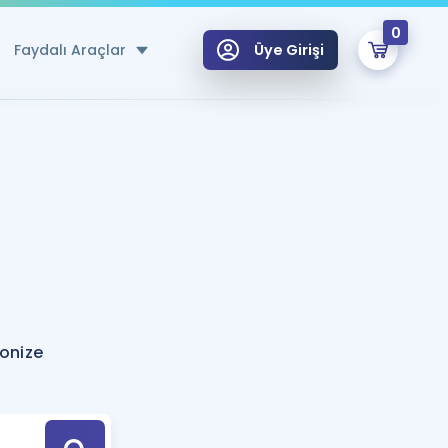
0
Faydalı Araçlar
Üye Girişi
klar
n Ücretsiz Kaynaklar
 için Özel Sözlük
Sepetin Şu An Boş.
ma
uan Hesaplama Aracı
i Hoca ile seni sınava hazırlayacak onlarca eğitim seni bekliyor!
Şifremi Hatırlamıyorum
GİRİŞ YAP
onize
azırlananlar için Öneriler
kvimi
ÜYE DEĞİLİM
arı Tek Takvimde