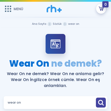
0
MENÜ
MENÜ
Üye Girişi
Ana Sayfa
Sözlük
wear on
Online Dersler
Sepetin Şu An Boş.
Çalışma Paketleri
Remzi Hoca ile seni sınava hazırlayacak onlarca eğitim seni
bekliyor!
Kitaplar ve Kaynaklar
GİRİŞ YAP
Wear On
ne demek?
Katılımcı Görüşleri
Şifremi Hatırlamıyorum
Wear On ne demek? Wear On ne anlama gelir?
Wear On İngilizce örnek cümle. Wear On eş
ÜYE DEĞİLİM
Faydalı Araçlar
anlamlıları.
Ücretsiz Kaynaklar
Blog
İngilizce Gramer
Hakkımızda
Kariyer
Sözlük
Soru & Cevap
İletişim