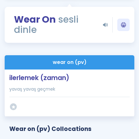
Puan Hesaplama
Wear On
sesli
Rehberlik Aracı
dinle
ÖSYM Sınav Takvimi
Kampanyalar
Blog
wear on (pv)
İngilizce Gramer
ilerlemek (zaman)
yavaş yavaş geçmek
Wear on (pv) Collocations