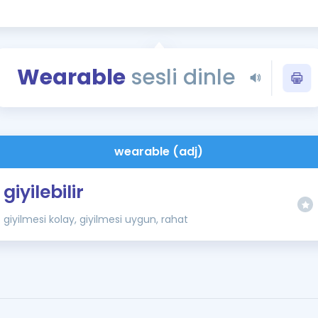
Kampanyalar
Eğitim ve Kitaplar
Blog
Wearable
sesli dinle
YDS - YÖKDİL Tüm S
İngilizce Gram
İngilizce Gramer
wearable (adj)
giyilebilir
giyilmesi kolay, giyilmesi uygun, rahat