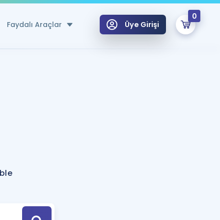
0
Faydalı Araçlar
Üye Girişi
klar
n Ücretsiz Kaynaklar
 için Özel Sözlük
Sepetin Şu An Boş.
ma
uan Hesaplama Aracı
i Hoca ile seni sınava hazırlayacak onlarca eğitim seni bekliyor!
Şifremi Hatırlamıyorum
GİRİŞ YAP
ble
azırlananlar için Öneriler
kvimi
ÜYE DEĞİLİM
arı Tek Takvimde