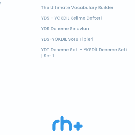
e
The Ultimate Vocabulary Builder
YDS - YÖKDİL Kelime Defteri
YDS Deneme Sınavları
YDS-YÖKDİL Soru Tipleri
YDT Deneme Seti - YKSDİL Deneme Seti
| Set 1