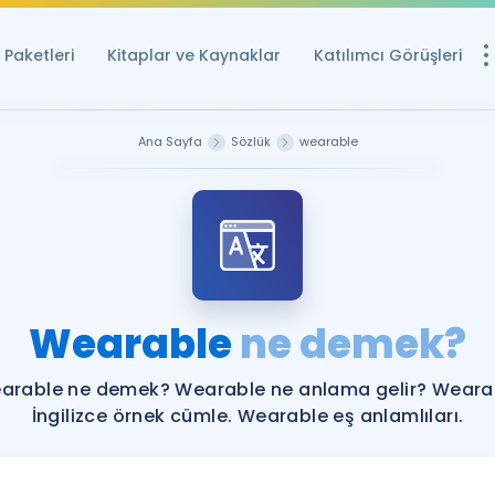
Paketleri
Kitaplar ve Kaynaklar
Katılımcı Görüşleri
Ücretsiz Kayna
Ana Sayfa
Sözlük
wearable
YDS ve YÖKDİL içi
Sözlük
İngilizce Sınavları
Puan Hesapla
Wearable
ne demek?
YDS ve YÖKDİL P
Remz
Rehberlik Aracı
arable ne demek? Wearable ne anlama gelir? Weara
YDS ve YÖKDİL'e H
İngilizce örnek cümle. Wearable eş anlamlıları.
ÖSYM Sınav Ta
Tüm ÖSYM Sınavl