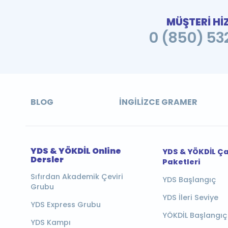
MÜŞTERİ Hİ
0 (850) 532
BLOG
İNGILIZCE GRAMER
YDS & YÖKDİL Online
YDS & YÖKDİL Ç
Dersler
Paketleri
Sıfırdan Akademik Çeviri
YDS Başlangıç
Grubu
YDS İleri Seviye
YDS Express Grubu
YÖKDİL Başlangıç
YDS Kampı