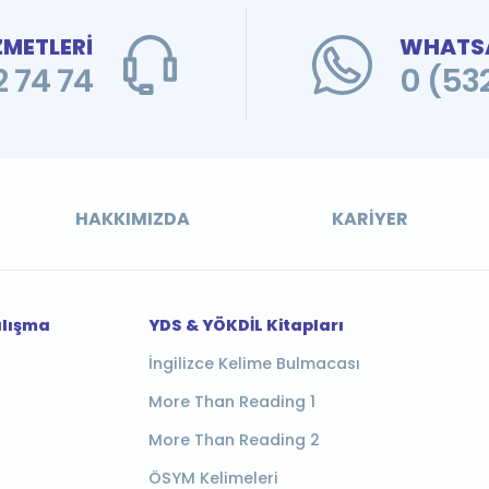
ZMETLERİ
WHATSA
 74 74
0 (53
HAKKIMIZDA
KARIYER
alışma
YDS & YÖKDİL Kitapları
İngilizce Kelime Bulmacası
More Than Reading 1
More Than Reading 2
ÖSYM Kelimeleri