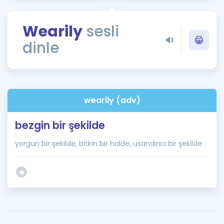
Puan Hesaplama
Wearily
sesli
Rehberlik Aracı
dinle
ÖSYM Sınav Takvimi
Kampanyalar
Blog
wearily (adv)
İngilizce Gramer
bezgin bir şekilde
yorgun bir şekilde, bitkin bir halde, usandırıcı bir şekilde