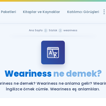
Paketleri
Kitaplar ve Kaynaklar
Katılımcı Görüşleri
Ücretsiz Kayna
Ana Sayfa
Sözlük
weariness
YDS ve YÖKDİL içi
Sözlük
İngilizce Sınavları
Puan Hesapla
Weariness
ne demek?
YDS ve YÖKDİL P
Remz
Rehberlik Aracı
riness ne demek? Weariness ne anlama gelir? Weari
YDS ve YÖKDİL'e H
İngilizce örnek cümle. Weariness eş anlamlıları.
ÖSYM Sınav Ta
Tüm ÖSYM Sınavl