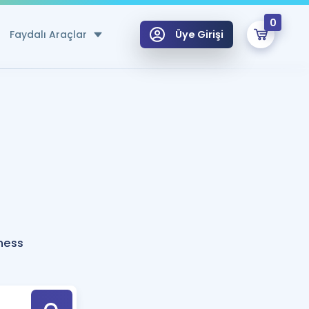
0
Faydalı Araçlar
Üye Girişi
klar
n Ücretsiz Kaynaklar
 için Özel Sözlük
Sepetin Şu An Boş.
ma
uan Hesaplama Aracı
i Hoca ile seni sınava hazırlayacak onlarca eğitim seni bekliyor!
Şifremi Hatırlamıyorum
GİRİŞ YAP
ness
azırlananlar için Öneriler
kvimi
ÜYE DEĞİLİM
arı Tek Takvimde