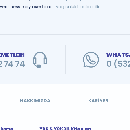
weariness may overtake :
yorgunluk bastırabilir
ZMETLERİ
WHATSA
 74 74
0 (53
HAKKIMIZDA
KARIYER
alışma
YDS & YÖKDİL Kitapları