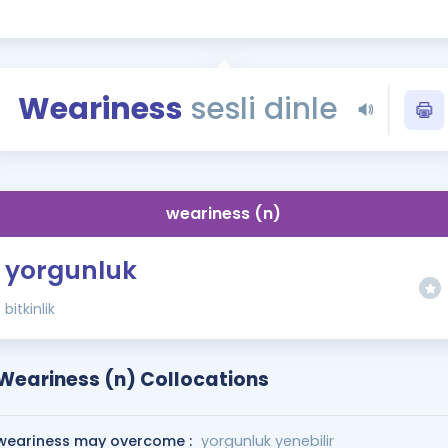
Kampanyalar
Eğitim ve Kitaplar
Blog
Weariness
sesli dinle
YDS - YÖKDİL Tüm S
İngilizce Gram
İngilizce Gramer
weariness (n)
yorgunluk
bitkinlik
Weariness (n) Collocations
weariness may overcome :
yorgunluk yenebilir