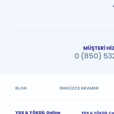
MÜŞTERİ Hİ
0 (850) 532
BLOG
İNGILIZCE GRAMER
YDS & YÖKDİL Online
YDS & YÖKDİL Ç