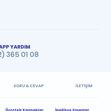
PP YARDIM
2) 365 01 08
SORU & CEVAP
İLETIŞIM
Ücretsiz Kaynaklar
İngilizce Sınavlar