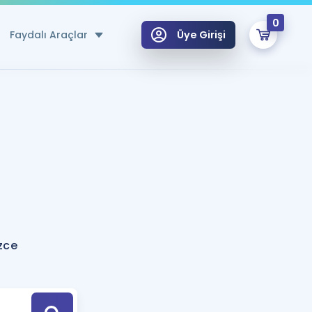
0
Faydalı Araçlar
Üye Girişi
klar
n Ücretsiz Kaynaklar
 için Özel Sözlük
Sepetin Şu An Boş.
ma
uan Hesaplama Aracı
i Hoca ile seni sınava hazırlayacak onlarca eğitim seni bekliyor!
Şifremi Hatırlamıyorum
GİRİŞ YAP
zce
azırlananlar için Öneriler
kvimi
ÜYE DEĞİLİM
arı Tek Takvimde