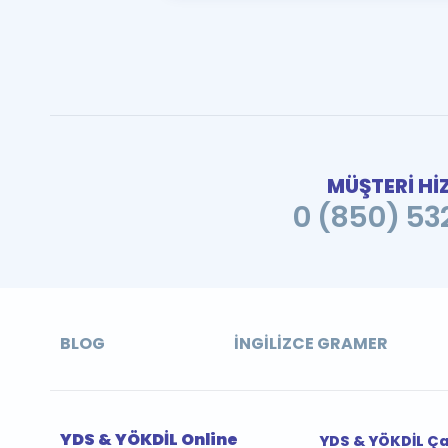
MÜŞTERİ Hİ
0 (850) 532
BLOG
İNGILIZCE GRAMER
YDS & YÖKDİL Online
YDS & YÖKDİL Ç