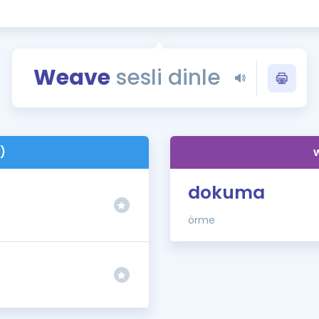
Kampanyalar
Eğitim ve Kitaplar
Blog
Weave
sesli dinle
YDS - YÖKDİL Tüm S
İngilizce Gram
İngilizce Gramer
)
dokuma
örme