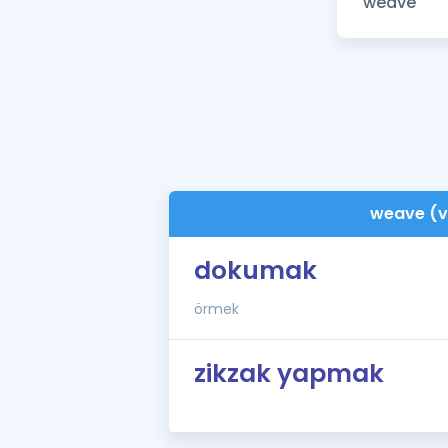
weave (v
dokumak
örmek
zikzak yapmak