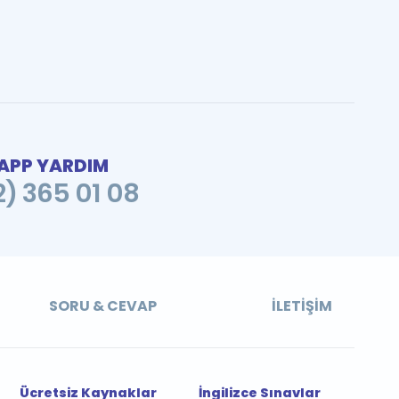
PP YARDIM
2) 365 01 08
SORU & CEVAP
İLETIŞIM
Ücretsiz Kaynaklar
İngilizce Sınavlar