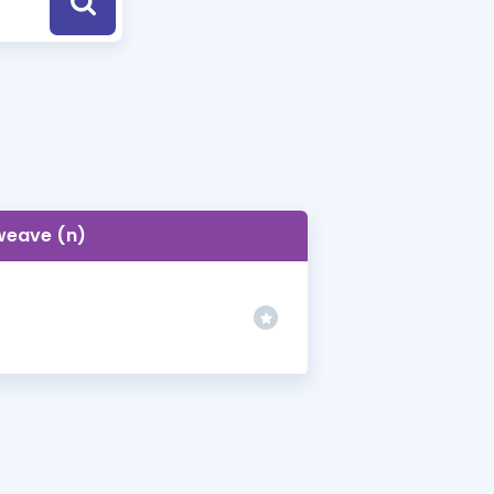
a Özel Fırsatlar
ınavlarla İlgili Haberler
er
 ve Konu Anlatımı
weave (n)