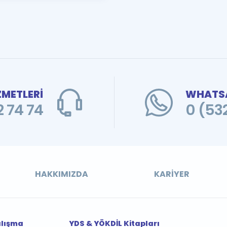
ZMETLERİ
WHATSA
 74 74
0 (53
HAKKIMIZDA
KARIYER
alışma
YDS & YÖKDİL Kitapları