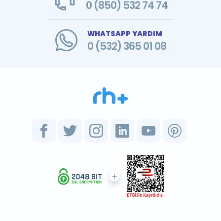
0 (850) 532 74 74
WHATSAPP YARDIM
0 (532) 365 01 08