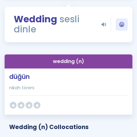
Puan Hesaplama
Wedding
sesli
Rehberlik Aracı
dinle
ÖSYM Sınav Takvimi
Kampanyalar
Blog
wedding (n)
İngilizce Gramer
düğün
nikah töreni
Wedding (n) Collocations