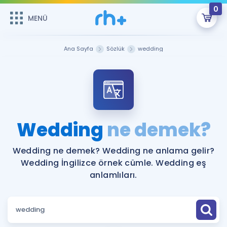
0
MENÜ
MENÜ
Üye Girişi
Ana Sayfa
Sözlük
wedding
Online Dersler
Sepetin Şu An Boş.
Çalışma Paketleri
Remzi Hoca ile seni sınava hazırlayacak onlarca eğitim seni
bekliyor!
Kitaplar ve Kaynaklar
GİRİŞ YAP
Wedding
ne demek?
Katılımcı Görüşleri
Şifremi Hatırlamıyorum
Wedding ne demek? Wedding ne anlama gelir?
Wedding İngilizce örnek cümle. Wedding eş
ÜYE DEĞİLİM
Faydalı Araçlar
anlamlıları.
Ücretsiz Kaynaklar
Blog
İngilizce Gramer
Hakkımızda
Kariyer
Sözlük
Soru & Cevap
İletişim