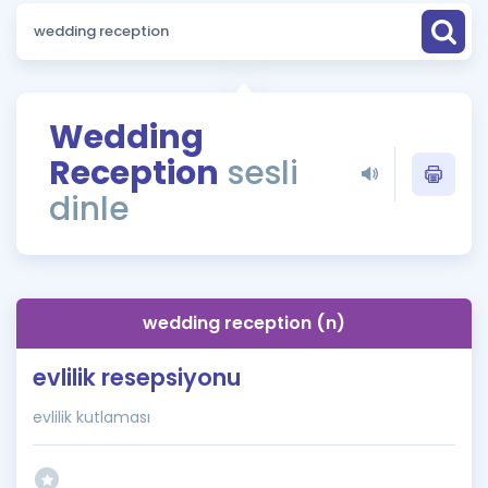
Puan Hesaplama
Rehberlik Aracı
ÖSYM Sınav Takvimi
Wedding
Reception
sesli
Kampanyalar
dinle
Blog
İngilizce Gramer
wedding reception (n)
evlilik resepsiyonu
evlilik kutlaması