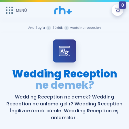
0
MENÜ
MENÜ
Üye Girişi
Ana Sayfa
Sözlük
wedding reception
Online Dersler
Sepetin Şu An Boş.
Çalışma Paketleri
Remzi Hoca ile seni sınava hazırlayacak onlarca eğitim seni
bekliyor!
Kitaplar ve Kaynaklar
GİRİŞ YAP
Wedding Reception
Katılımcı Görüşleri
ne demek?
Şifremi Hatırlamıyorum
ÜYE DEĞİLİM
Faydalı Araçlar
Wedding Reception ne demek? Wedding
Reception ne anlama gelir? Wedding Reception
Ücretsiz Kaynaklar
Blog
İngilizce Gramer
İngilizce örnek cümle. Wedding Reception eş
anlamlıları.
Hakkımızda
Kariyer
Sözlük
Soru & Cevap
İletişim