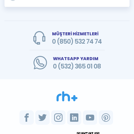
MÜŞTERİ HİZMETLERİ
0 (850) 532 74 74
WHATSAPP YARDIM
0 (532) 365 01 08