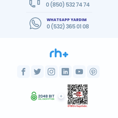
0 (850) 532 74 74
WHATSAPP YARDIM
0 (532) 365 01 08