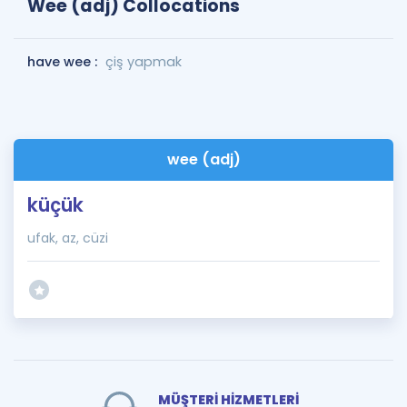
Wee (adj) Collocations
have wee :
çiş yapmak
wee (adj)
küçük
ufak, az, cüzi
MÜŞTERİ HİZMETLERİ