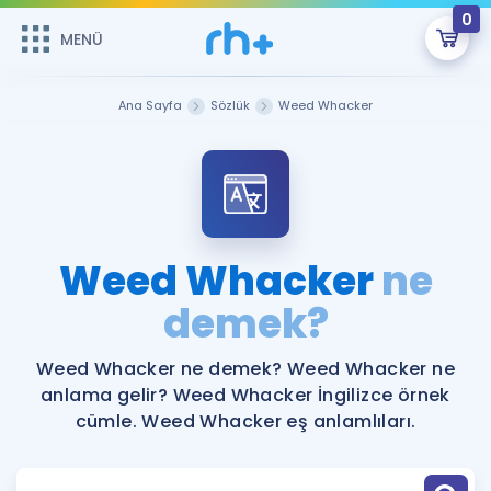
0
MENÜ
MENÜ
Üye Girişi
Ana Sayfa
Sözlük
Weed Whacker
Online Dersler
Sepetin Şu An Boş.
Çalışma Paketleri
Remzi Hoca ile seni sınava hazırlayacak onlarca eğitim seni
bekliyor!
Kitaplar ve Kaynaklar
GİRİŞ YAP
Weed Whacker
ne
Katılımcı Görüşleri
demek?
Şifremi Hatırlamıyorum
ÜYE DEĞİLİM
Faydalı Araçlar
Weed Whacker ne demek? Weed Whacker ne
anlama gelir? Weed Whacker İngilizce örnek
Ücretsiz Kaynaklar
Blog
İngilizce Gramer
cümle. Weed Whacker eş anlamlıları.
Hakkımızda
Kariyer
Sözlük
Soru & Cevap
İletişim