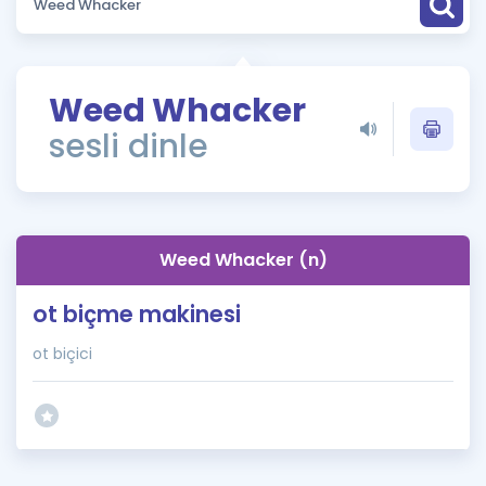
Puan Hesaplama
Rehberlik Aracı
Weed Whacker
ÖSYM Sınav Takvimi
sesli dinle
Kampanyalar
Blog
Weed Whacker (n)
İngilizce Gramer
ot biçme makinesi
ot biçici