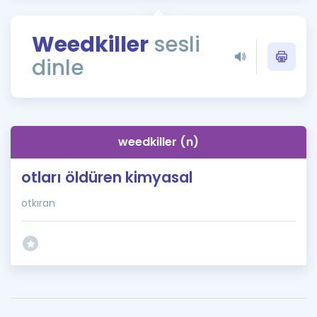
Puan Hesaplama
Weedkiller
sesli
Rehberlik Aracı
dinle
ÖSYM Sınav Takvimi
Kampanyalar
Blog
weedkiller (n)
İngilizce Gramer
otları öldüren kimyasal
otkıran