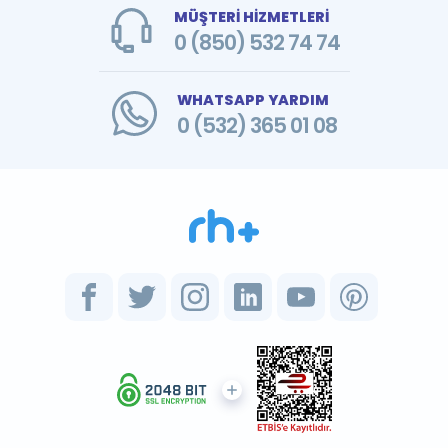
MÜŞTERİ HİZMETLERİ
0 (850) 532 74 74
WHATSAPP YARDIM
0 (532) 365 01 08