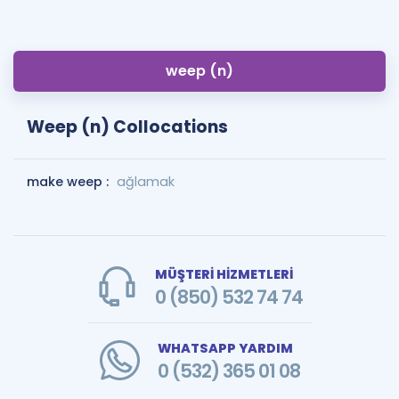
weep (n)
Weep (n) Collocations
make weep :
ağlamak
MÜŞTERİ HİZMETLERİ
0 (850) 532 74 74
WHATSAPP YARDIM
0 (532) 365 01 08