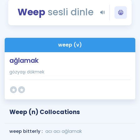
Puan Hesaplama
Weep
sesli dinle
Rehberlik Aracı
ÖSYM Sınav Takvimi
weep (v)
Kampanyalar
ağlamak
Blog
gözyaşı dökmek
İngilizce Gramer
Weep (n) Collocations
weep bitterly :
acı acı ağlamak