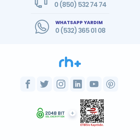
0 (850) 532 74 74
WHATSAPP YARDIM
0 (532) 365 01 08