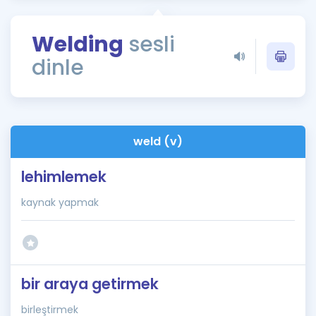
Puan Hesaplama
Welding
sesli
Rehberlik Aracı
dinle
ÖSYM Sınav Takvimi
Kampanyalar
Blog
weld (v)
İngilizce Gramer
lehimlemek
kaynak yapmak
bir araya getirmek
birleştirmek