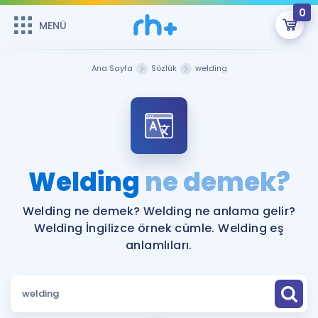
0
MENÜ
MENÜ
Üye Girişi
Ana Sayfa
Sözlük
welding
Online Dersler
Sepetin Şu An Boş.
Çalışma Paketleri
Remzi Hoca ile seni sınava hazırlayacak onlarca eğitim seni
bekliyor!
Kitaplar ve Kaynaklar
GİRİŞ YAP
Welding
ne demek?
Katılımcı Görüşleri
Şifremi Hatırlamıyorum
Welding ne demek? Welding ne anlama gelir?
Welding İngilizce örnek cümle. Welding eş
ÜYE DEĞİLİM
Faydalı Araçlar
anlamlıları.
Ücretsiz Kaynaklar
Blog
İngilizce Gramer
Hakkımızda
Kariyer
Sözlük
Soru & Cevap
İletişim