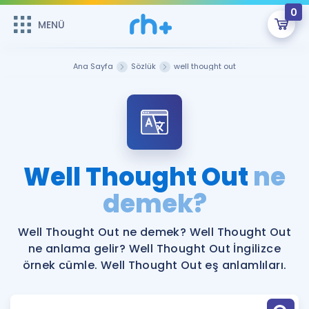
0
MENÜ
MENÜ
Üye Girişi
Ana Sayfa
Sözlük
well thought out
Online Dersler
Sepetin Şu An Boş.
Çalışma Paketleri
Remzi Hoca ile seni sınava hazırlayacak onlarca eğitim seni
bekliyor!
Kitaplar ve Kaynaklar
GİRİŞ YAP
Well Thought Out
ne
Katılımcı Görüşleri
demek?
Şifremi Hatırlamıyorum
ÜYE DEĞİLİM
Faydalı Araçlar
Well Thought Out ne demek? Well Thought Out
ne anlama gelir? Well Thought Out İngilizce
Ücretsiz Kaynaklar
Blog
İngilizce Gramer
örnek cümle. Well Thought Out eş anlamlıları.
Hakkımızda
Kariyer
Sözlük
Soru & Cevap
İletişim