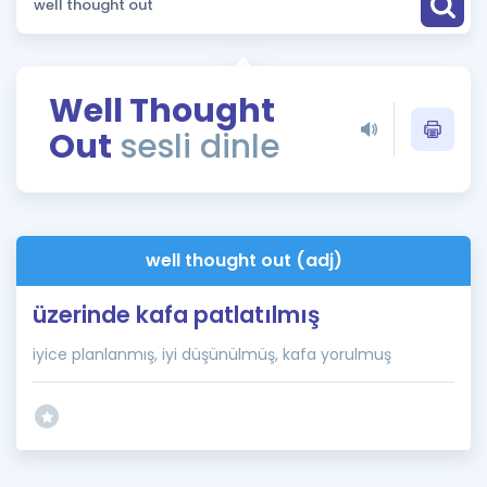
Puan Hesaplama
Rehberlik Aracı
Well Thought
ÖSYM Sınav Takvimi
Out
sesli dinle
Kampanyalar
Blog
well thought out (adj)
İngilizce Gramer
üzerinde kafa patlatılmış
iyice planlanmış, iyi düşünülmüş, kafa yorulmuş