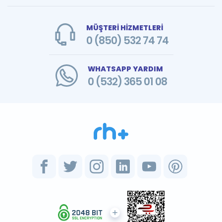
MÜŞTERİ HİZMETLERİ
0 (850) 532 74 74
WHATSAPP YARDIM
0 (532) 365 01 08