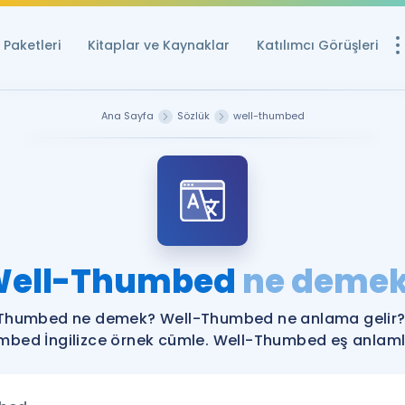
Paketleri
Kitaplar ve Kaynaklar
Katılımcı Görüşleri
Ücretsiz Kayna
Ana Sayfa
Sözlük
well-thumbed
YDS ve YÖKDİL içi
Sözlük
İngilizce Sınavları
Puan Hesapla
ell-Thumbed
ne deme
YDS ve YÖKDİL P
Remz
Rehberlik Aracı
Thumbed ne demek? Well-Thumbed ne anlama gelir?
YDS ve YÖKDİL'e H
bed İngilizce örnek cümle. Well-Thumbed eş anlamlı
ÖSYM Sınav Ta
Tüm ÖSYM Sınavl