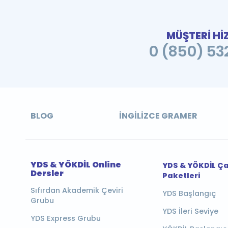
MÜŞTERİ Hİ
0 (850) 532
BLOG
İNGILIZCE GRAMER
YDS & YÖKDİL Online
YDS & YÖKDİL Ç
Dersler
Paketleri
Sıfırdan Akademik Çeviri
YDS Başlangıç
Grubu
YDS İleri Seviye
YDS Express Grubu