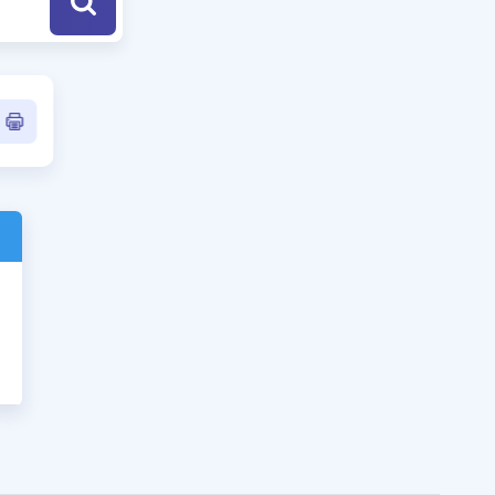
a Özel Fırsatlar
ınavlarla İlgili Haberler
er
 ve Konu Anlatımı