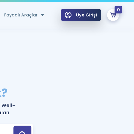
0
Faydalı Araçlar
Üye Girişi
klar
n Ücretsiz Kaynaklar
 için Özel Sözlük
Sepetin Şu An Boş.
ma
k?
uan Hesaplama Aracı
i Hoca ile seni sınava hazırlayacak onlarca eğitim seni bekliyor!
Şifremi Hatırlamıyorum
GİRİŞ YAP
 Well-
azırlananlar için Öneriler
ları.
kvimi
ÜYE DEĞİLİM
arı Tek Takvimde