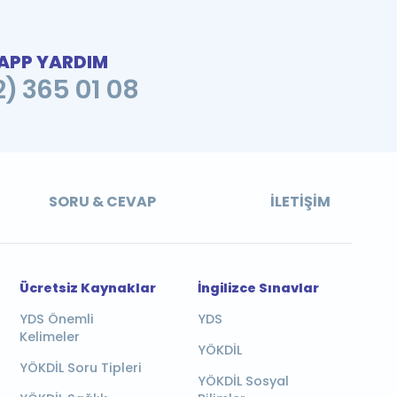
PP YARDIM
2) 365 01 08
SORU & CEVAP
İLETIŞIM
Ücretsiz Kaynaklar
İngilizce Sınavlar
YDS Önemli
YDS
Kelimeler
YÖKDİL
YÖKDİL Soru Tipleri
YÖKDİL Sosyal