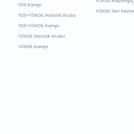
YÖKDİL Başlangıç
YDS Kampı
YÖKDİL İleri Seviy
YDS+YÖKDİL Hazırlık Grubu
YDS+YÖKDİL Kampı
YÖKDİL Hazırlık Grubu
YÖKDİL Kampı