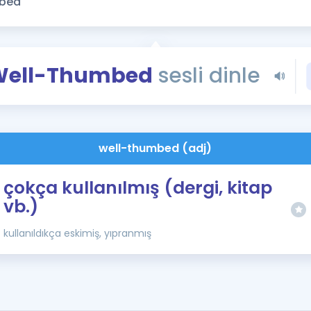
Kampanyalar
Eğitim ve Kitaplar
Blog
Well-Thumbed
sesli dinle
YDS - YÖKDİL Tüm S
İngilizce Gram
İngilizce Gramer
well-thumbed (adj)
çokça kullanılmış (dergi, kitap
vb.)
kullanıldıkça eskimiş, yıpranmış