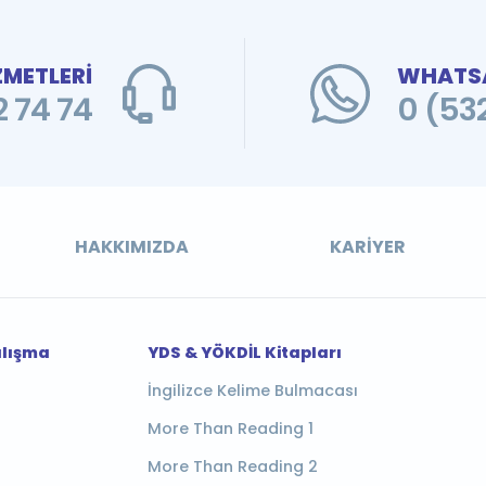
ZMETLERİ
WHATSA
 74 74
0 (53
HAKKIMIZDA
KARIYER
alışma
YDS & YÖKDİL Kitapları
İngilizce Kelime Bulmacası
More Than Reading 1
More Than Reading 2