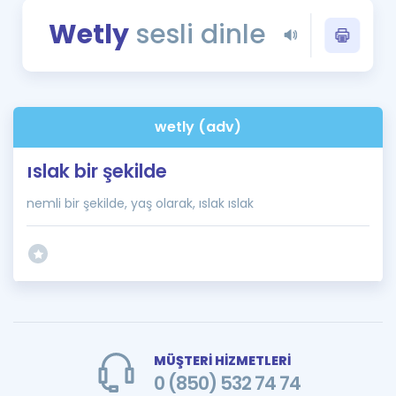
Puan Hesaplama
Wetly
sesli dinle
Rehberlik Aracı
ÖSYM Sınav Takvimi
wetly (adv)
Kampanyalar
ıslak bir şekilde
Blog
nemli bir şekilde, yaş olarak, ıslak ıslak
İngilizce Gramer
MÜŞTERİ HİZMETLERİ
0 (850) 532 74 74