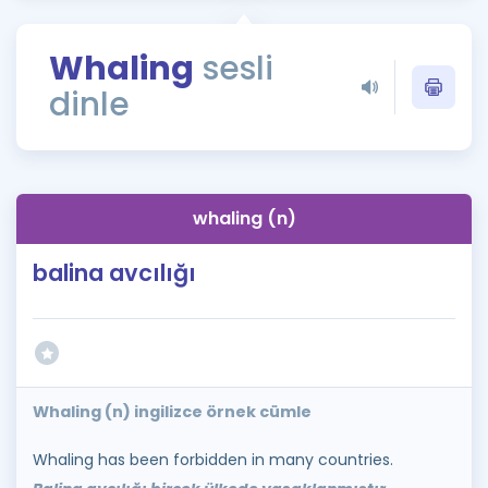
Puan Hesaplama
Whaling
sesli
Rehberlik Aracı
dinle
ÖSYM Sınav Takvimi
Kampanyalar
Blog
whaling (n)
İngilizce Gramer
balina avcılığı
Whaling (n) ingilizce örnek cümle
Whaling has been forbidden in many countries.