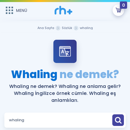
0
MENÜ
MENÜ
Üye Girişi
Ana Sayfa
Sözlük
whaling
Online Dersler
Sepetin Şu An Boş.
Çalışma Paketleri
Remzi Hoca ile seni sınava hazırlayacak onlarca eğitim seni
bekliyor!
Kitaplar ve Kaynaklar
GİRİŞ YAP
Whaling
ne demek?
Katılımcı Görüşleri
Şifremi Hatırlamıyorum
Whaling ne demek? Whaling ne anlama gelir?
Whaling İngilizce örnek cümle. Whaling eş
ÜYE DEĞİLİM
Faydalı Araçlar
anlamlıları.
Ücretsiz Kaynaklar
Blog
İngilizce Gramer
Hakkımızda
Kariyer
Sözlük
Soru & Cevap
İletişim