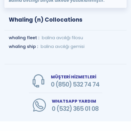
Balina avcılığı birçok ülkede yasaklanmıştır.
Whaling (n) Collocations
whaling fleet :
balina avcılığı filosu
whaling ship :
balina avcılığı gemisi
MÜŞTERİ HİZMETLERİ
0 (850) 532 74 74
WHATSAPP YARDIM
0 (532) 365 01 08