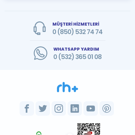
MÜŞTERİ HİZMETLERİ
0 (850) 532 74 74
WHATSAPP YARDIM
0 (532) 365 01 08