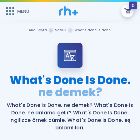
0
MENÜ
MENÜ
Üye Girişi
Ana Sayfa
Sözlük
What's done is done.
Online Dersler
Sepetin Şu An Boş.
Çalışma Paketleri
Remzi Hoca ile seni sınava hazırlayacak onlarca eğitim seni
bekliyor!
Kitaplar ve Kaynaklar
GİRİŞ YAP
What's Done Is Done.
Katılımcı Görüşleri
ne demek?
Şifremi Hatırlamıyorum
ÜYE DEĞİLİM
Faydalı Araçlar
What's Done Is Done. ne demek? What's Done Is
Done. ne anlama gelir? What's Done Is Done.
Ücretsiz Kaynaklar
Blog
İngilizce Gramer
İngilizce örnek cümle. What's Done Is Done. eş
anlamlıları.
Hakkımızda
Kariyer
Sözlük
Soru & Cevap
İletişim