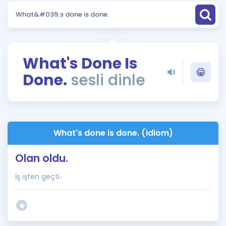
Puan Hesaplama
Rehberlik Aracı
ÖSYM Sınav Takvimi
What's Done Is
Done.
sesli dinle
Kampanyalar
Blog
İngilizce Gramer
What's done is done. (idiom)
Olan oldu.
İş işten geçti.