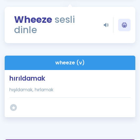
Puan Hesaplama
Wheeze
sesli
Rehberlik Aracı
dinle
ÖSYM Sınav Takvimi
Kampanyalar
Blog
wheeze (v)
İngilizce Gramer
hırıldamak
hışıldamak, hırlamak