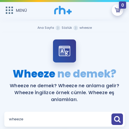
0
MENÜ
MENÜ
Üye Girişi
Ana Sayfa
Sözlük
wheeze
Online Dersler
Sepetin Şu An Boş.
Çalışma Paketleri
Remzi Hoca ile seni sınava hazırlayacak onlarca eğitim seni
bekliyor!
Kitaplar ve Kaynaklar
GİRİŞ YAP
Wheeze
ne demek?
Katılımcı Görüşleri
Şifremi Hatırlamıyorum
Wheeze ne demek? Wheeze ne anlama gelir?
Wheeze İngilizce örnek cümle. Wheeze eş
ÜYE DEĞİLİM
Faydalı Araçlar
anlamlıları.
Ücretsiz Kaynaklar
Blog
İngilizce Gramer
Hakkımızda
Kariyer
Sözlük
Soru & Cevap
İletişim