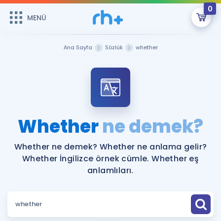
0
MENÜ
MENÜ
Üye Girişi
Ana Sayfa
Sözlük
whether
Online Dersler
Sepetin Şu An Boş.
Çalışma Paketleri
Remzi Hoca ile seni sınava hazırlayacak onlarca eğitim seni
bekliyor!
Kitaplar ve Kaynaklar
GİRİŞ YAP
Whether
ne demek?
Katılımcı Görüşleri
Şifremi Hatırlamıyorum
Whether ne demek? Whether ne anlama gelir?
Whether İngilizce örnek cümle. Whether eş
ÜYE DEĞİLİM
Faydalı Araçlar
anlamlıları.
Ücretsiz Kaynaklar
Blog
İngilizce Gramer
Hakkımızda
Kariyer
Sözlük
Soru & Cevap
İletişim