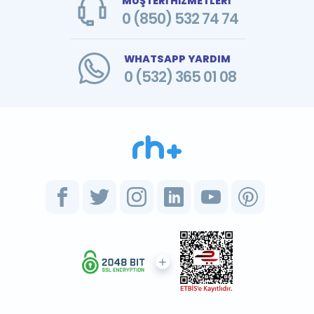
MÜŞTERİ HİZMETLERİ
0 (850) 532 74 74
WHATSAPP YARDIM
0 (532) 365 01 08