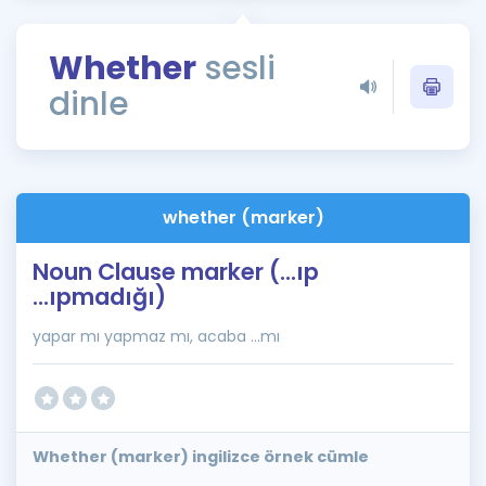
Puan Hesaplama
Whether
sesli
Rehberlik Aracı
dinle
ÖSYM Sınav Takvimi
Kampanyalar
Blog
whether (marker)
İngilizce Gramer
Noun Clause marker (...ıp
...ıpmadığı)
yapar mı yapmaz mı, acaba ...mı
Whether (marker) ingilizce örnek cümle