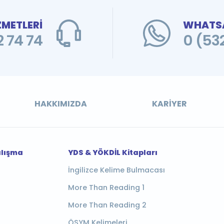
ZMETLERİ
WHATSA
 74 74
0 (53
HAKKIMIZDA
KARIYER
alışma
YDS & YÖKDİL Kitapları
İngilizce Kelime Bulmacası
More Than Reading 1
More Than Reading 2
ÖSYM Kelimeleri