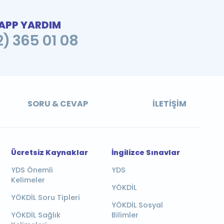
PP YARDIM
2) 365 01 08
SORU & CEVAP
İLETIŞIM
Ücretsiz Kaynaklar
İngilizce Sınavlar
YDS Önemli
YDS
Kelimeler
YÖKDİL
YÖKDİL Soru Tipleri
YÖKDİL Sosyal
YÖKDİL Sağlık
Bilimler