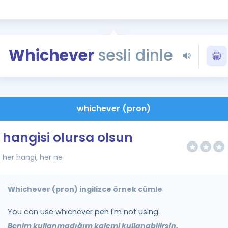
Kampanyalar
Eğitim ve Kitaplar
Blog
Whichever
sesli dinle
YDS - YÖKDİL Tüm S
İngilizce Gram
İngilizce Gramer
whichever (pron)
hangisi olursa olsun
her hangi, her ne
Whichever (pron) ingilizce örnek cümle
You can use whichever pen I'm not using.
Benim kullanmadığım kalemi kullanabilirsin.