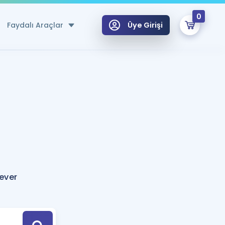
0
Faydalı Araçlar
Üye Girişi
klar
n Ücretsiz Kaynaklar
 için Özel Sözlük
Sepetin Şu An Boş.
ma
uan Hesaplama Aracı
i Hoca ile seni sınava hazırlayacak onlarca eğitim seni bekliyor!
Şifremi Hatırlamıyorum
GİRİŞ YAP
ever
azırlananlar için Öneriler
kvimi
ÜYE DEĞİLİM
arı Tek Takvimde