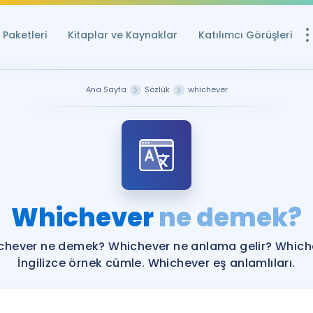
Paketleri
Kitaplar ve Kaynaklar
Katılımcı Görüşleri
Ücretsiz Kayna
Ana Sayfa
Sözlük
whichever
YDS ve YÖKDİL içi
Sözlük
İngilizce Sınavları
Puan Hesapla
Whichever
ne demek?
YDS ve YÖKDİL P
Remz
Rehberlik Aracı
chever ne demek? Whichever ne anlama gelir? Which
YDS ve YÖKDİL'e H
İngilizce örnek cümle. Whichever eş anlamlıları.
ÖSYM Sınav Ta
Tüm ÖSYM Sınavl