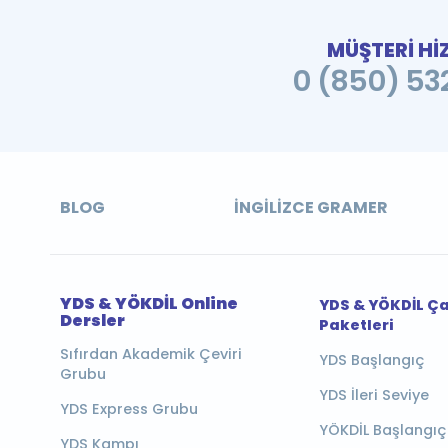
MÜŞTERİ Hİ
0 (850) 532
BLOG
İNGILIZCE GRAMER
YDS & YÖKDİL Online
YDS & YÖKDİL Ç
Dersler
Paketleri
Sıfırdan Akademik Çeviri
YDS Başlangıç
Grubu
YDS İleri Seviye
YDS Express Grubu
YÖKDİL Başlangıç
YDS Kampı