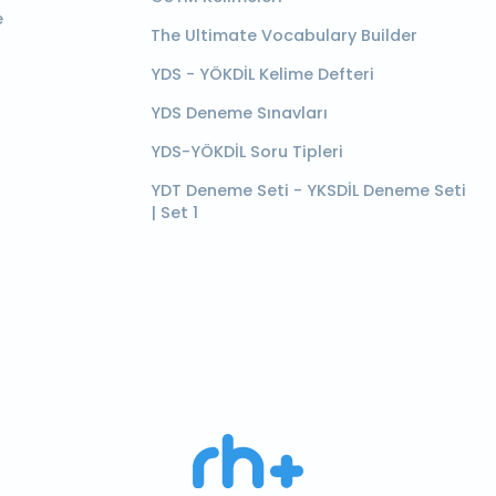
e
The Ultimate Vocabulary Builder
YDS - YÖKDİL Kelime Defteri
YDS Deneme Sınavları
YDS-YÖKDİL Soru Tipleri
YDT Deneme Seti - YKSDİL Deneme Seti
| Set 1