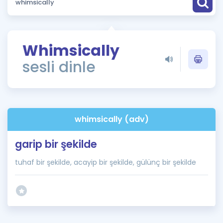
Puan Hesaplama
Rehberlik Aracı
Whimsically
ÖSYM Sınav Takvimi
sesli dinle
Kampanyalar
Blog
whimsically (adv)
İngilizce Gramer
garip bir şekilde
tuhaf bir şekilde, acayip bir şekilde, gülünç bir şekilde