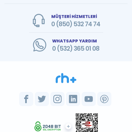
MÜŞTERİ HİZMETLERİ
0 (850) 532 74 74
WHATSAPP YARDIM
0 (532) 365 01 08