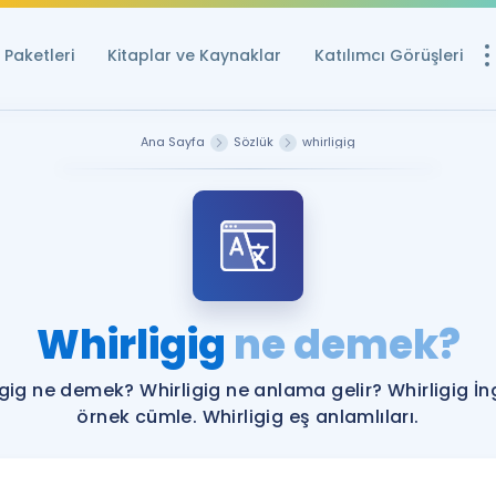
Paketleri
Kitaplar ve Kaynaklar
Katılımcı Görüşleri
Ücretsiz Kayna
Ana Sayfa
Sözlük
whirligig
YDS ve YÖKDİL içi
Sözlük
İngilizce Sınavları
Puan Hesapla
Whirligig
ne demek?
YDS ve YÖKDİL P
Remz
Rehberlik Aracı
igig ne demek? Whirligig ne anlama gelir? Whirligig İng
YDS ve YÖKDİL'e H
örnek cümle. Whirligig eş anlamlıları.
ÖSYM Sınav Ta
Tüm ÖSYM Sınavl