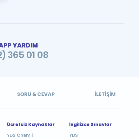
PP YARDIM
2) 365 01 08
SORU & CEVAP
İLETIŞIM
Ücretsiz Kaynaklar
İngilizce Sınavlar
YDS Önemli
YDS