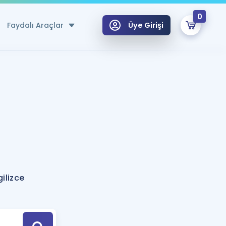
0
Faydalı Araçlar
Üye Girişi
klar
n Ücretsiz Kaynaklar
 için Özel Sözlük
Sepetin Şu An Boş.
ma
uan Hesaplama Aracı
i Hoca ile seni sınava hazırlayacak onlarca eğitim seni bekliyor!
Şifremi Hatırlamıyorum
GİRİŞ YAP
ilizce
azırlananlar için Öneriler
kvimi
ÜYE DEĞİLİM
arı Tek Takvimde