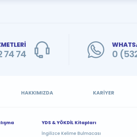
ZMETLERİ
WHATSA
 74 74
0 (53
HAKKIMIZDA
KARIYER
alışma
YDS & YÖKDİL Kitapları
İngilizce Kelime Bulmacası