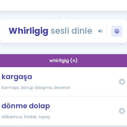
Kampanyalar
Eğitim ve Kitaplar
Blog
Whirligig
sesli dinle
YDS - YÖKDİL Tüm S
İngilizce Gram
İngilizce Gramer
whirligig (n)
kargaşa
karmaşa, dönüp dolaşma, deveran
dönme dolap
atlıkarınca, fırıldak, topaç