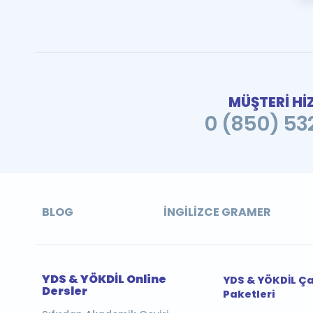
MÜŞTERİ Hİ
0 (850) 532
BLOG
İNGILIZCE GRAMER
YDS & YÖKDİL Online
YDS & YÖKDİL Ç
Dersler
Paketleri