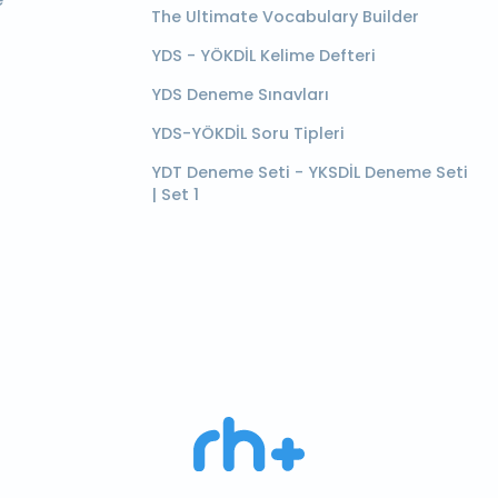
e
The Ultimate Vocabulary Builder
YDS - YÖKDİL Kelime Defteri
YDS Deneme Sınavları
YDS-YÖKDİL Soru Tipleri
YDT Deneme Seti - YKSDİL Deneme Seti
| Set 1