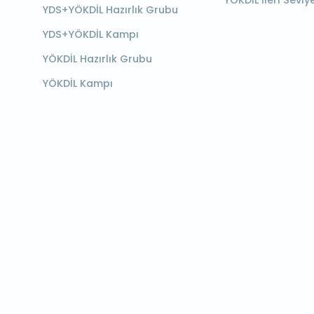
YÖKDİL İleri Seviy
YDS+YÖKDİL Hazırlık Grubu
YDS+YÖKDİL Kampı
YÖKDİL Hazırlık Grubu
YÖKDİL Kampı