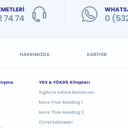
ZMETLERİ
WHATSA
 74 74
0 (53
HAKKIMIZDA
KARIYER
alışma
YDS & YÖKDİL Kitapları
İngilizce Kelime Bulmacası
More Than Reading 1
More Than Reading 2
ÖSYM Kelimeleri