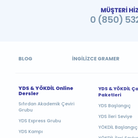
MÜŞTERİ Hİ
0 (850) 532
BLOG
İNGILIZCE GRAMER
YDS & YÖKDİL Online
YDS & YÖKDİL Ç
Dersler
Paketleri
Sıfırdan Akademik Çeviri
YDS Başlangıç
Grubu
YDS İleri Seviye
YDS Express Grubu
YÖKDİL Başlangıç
YDS Kampı