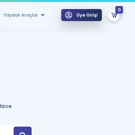
0
Faydalı Araçlar
Üye Girişi
klar
n Ücretsiz Kaynaklar
 için Özel Sözlük
Sepetin Şu An Boş.
ma
uan Hesaplama Aracı
i Hoca ile seni sınava hazırlayacak onlarca eğitim seni bekliyor!
Şifremi Hatırlamıyorum
GİRİŞ YAP
lizce
azırlananlar için Öneriler
kvimi
ÜYE DEĞİLİM
arı Tek Takvimde