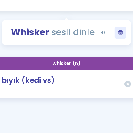
Kampanyalar
Eğitim ve Kitaplar
Blog
Whisker
sesli dinle
YDS - YÖKDİL Tüm S
İngilizce Gram
İngilizce Gramer
whisker (n)
bıyık (kedi vs)