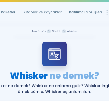
Paketleri
Kitaplar ve Kaynaklar
Katılımcı Görüşleri
Ücretsiz Kayna
Ana Sayfa
Sözlük
whisker
YDS ve YÖKDİL içi
Sözlük
İngilizce Sınavları
Puan Hesapla
Whisker
ne demek?
YDS ve YÖKDİL P
Remz
Rehberlik Aracı
ker ne demek? Whisker ne anlama gelir? Whisker İngi
YDS ve YÖKDİL'e H
örnek cümle. Whisker eş anlamlıları.
ÖSYM Sınav Ta
Tüm ÖSYM Sınavl