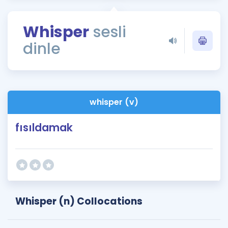
Puan Hesaplama
Whisper
sesli
Rehberlik Aracı
dinle
ÖSYM Sınav Takvimi
Kampanyalar
Blog
whisper (v)
İngilizce Gramer
fısıldamak
Whisper (n) Collocations