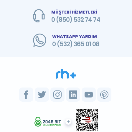
MÜŞTERİ HİZMETLERİ
0 (850) 532 74 74
WHATSAPP YARDIM
0 (532) 365 01 08