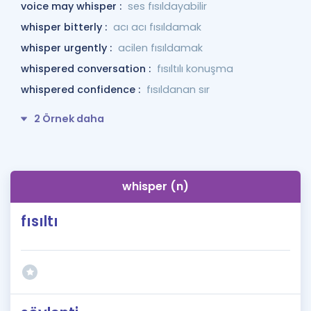
voice may whisper :
ses fısıldayabilir
whisper bitterly :
acı acı fısıldamak
whisper urgently :
acilen fısıldamak
whispered conversation :
fısıltılı konuşma
whispered confidence :
fısıldanan sır
2 Örnek daha
whisper (n)
fısıltı