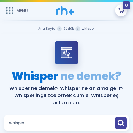
0
MENÜ
MENÜ
Üye Girişi
Ana Sayfa
Sözlük
whisper
Online Dersler
Sepetin Şu An Boş.
Çalışma Paketleri
Remzi Hoca ile seni sınava hazırlayacak onlarca eğitim seni
bekliyor!
Kitaplar ve Kaynaklar
GİRİŞ YAP
Whisper
ne demek?
Katılımcı Görüşleri
Şifremi Hatırlamıyorum
Whisper ne demek? Whisper ne anlama gelir?
Whisper İngilizce örnek cümle. Whisper eş
ÜYE DEĞİLİM
Faydalı Araçlar
anlamlıları.
Ücretsiz Kaynaklar
Blog
İngilizce Gramer
Hakkımızda
Kariyer
Sözlük
Soru & Cevap
İletişim