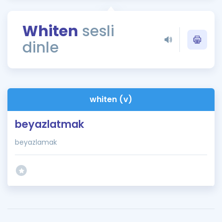
Puan Hesaplama
Whiten
sesli
Rehberlik Aracı
dinle
ÖSYM Sınav Takvimi
Kampanyalar
Blog
whiten (v)
İngilizce Gramer
beyazlatmak
beyazlamak