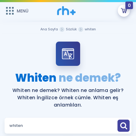
0
MENÜ
MENÜ
Üye Girişi
Ana Sayfa
Sözlük
whiten
Online Dersler
Sepetin Şu An Boş.
Çalışma Paketleri
Remzi Hoca ile seni sınava hazırlayacak onlarca eğitim seni
bekliyor!
Kitaplar ve Kaynaklar
GİRİŞ YAP
Whiten
ne demek?
Katılımcı Görüşleri
Şifremi Hatırlamıyorum
Whiten ne demek? Whiten ne anlama gelir?
Whiten İngilizce örnek cümle. Whiten eş
ÜYE DEĞİLİM
Faydalı Araçlar
anlamlıları.
Ücretsiz Kaynaklar
Blog
İngilizce Gramer
Hakkımızda
Kariyer
Sözlük
Soru & Cevap
İletişim