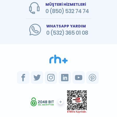
MÜŞTERİ HİZMETLERİ
0 (850) 532 74 74
WHATSAPP YARDIM
0 (532) 365 01 08