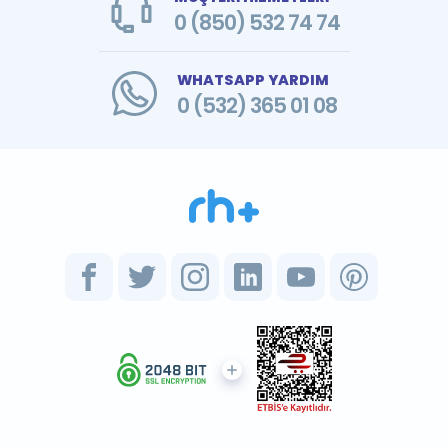
0 (850) 532 74 74
WHATSAPP YARDIM
0 (532) 365 01 08