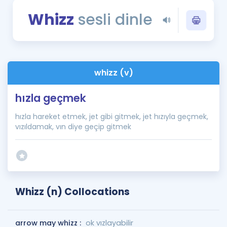
Puan Hesaplama
Whizz
sesli dinle
Rehberlik Aracı
ÖSYM Sınav Takvimi
whizz (v)
Kampanyalar
hızla geçmek
Blog
hızla hareket etmek, jet gibi gitmek, jet hızıyla geçmek,
İngilizce Gramer
vızıldamak, vın diye geçip gitmek
Whizz (n) Collocations
arrow may whizz :
ok vızlayabilir