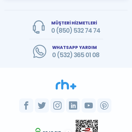
MÜŞTERİ HİZMETLERİ
0 (850) 532 74 74
WHATSAPP YARDIM
0 (532) 365 01 08