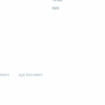
TIPDİL
DUS
 Metni
Açık Rıza Metni