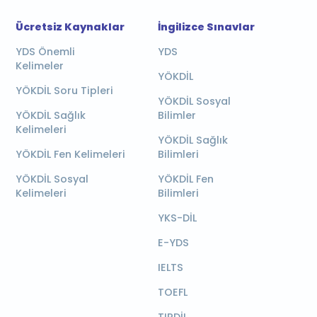
Ücretsiz Kaynaklar
İngilizce Sınavlar
YDS Önemli
YDS
Kelimeler
YÖKDİL
YÖKDİL Soru Tipleri
YÖKDİL Sosyal
YÖKDİL Sağlık
Bilimler
Kelimeleri
YÖKDİL Sağlık
YÖKDİL Fen Kelimeleri
Bilimleri
YÖKDİL Sosyal
YÖKDİL Fen
Kelimeleri
Bilimleri
YKS-DİL
E-YDS
IELTS
TOEFL