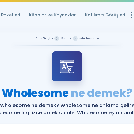
Paketleri
Kitaplar ve Kaynaklar
Katılımcı Görüşleri
Ücretsiz Kayna
Ana Sayfa
Sözlük
wholesome
YDS ve YÖKDİL içi
Sözlük
İngilizce Sınavları
Puan Hesapla
Wholesome
ne demek?
YDS ve YÖKDİL P
Remz
Rehberlik Aracı
Wholesome ne demek? Wholesome ne anlama gelir
YDS ve YÖKDİL'e H
lesome İngilizce örnek cümle. Wholesome eş anlamlıl
ÖSYM Sınav Ta
Tüm ÖSYM Sınavl