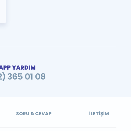
PP YARDIM
2) 365 01 08
SORU & CEVAP
İLETIŞIM