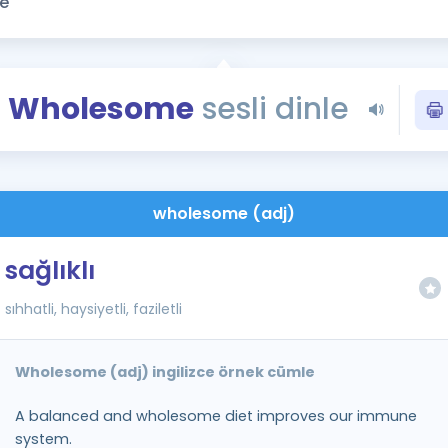
Kampanyalar
Eğitim ve Kitaplar
Blog
Wholesome
sesli dinle
YDS - YÖKDİL Tüm S
İngilizce Gram
İngilizce Gramer
wholesome (adj)
sağlıklı
sıhhatli, haysiyetli, faziletli
Wholesome (adj) ingilizce örnek cümle
A balanced and wholesome diet improves our immune
system.