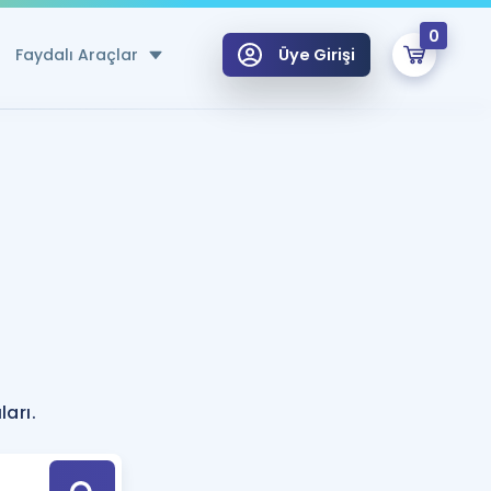
0
Faydalı Araçlar
Üye Girişi
klar
n Ücretsiz Kaynaklar
 için Özel Sözlük
Sepetin Şu An Boş.
ma
uan Hesaplama Aracı
i Hoca ile seni sınava hazırlayacak onlarca eğitim seni bekliyor!
Şifremi Hatırlamıyorum
GİRİŞ YAP
?
azırlananlar için Öneriler
arı.
kvimi
ÜYE DEĞİLİM
arı Tek Takvimde