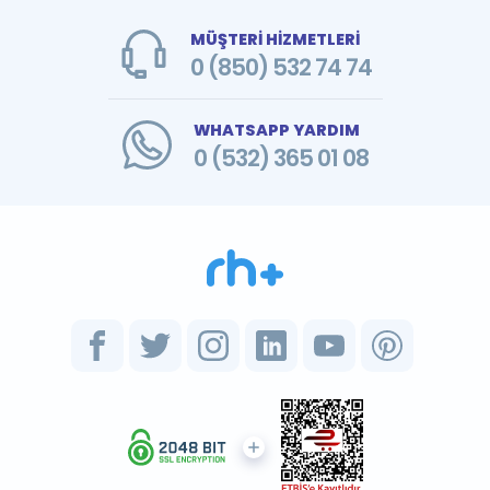
MÜŞTERİ HİZMETLERİ
0 (850) 532 74 74
WHATSAPP YARDIM
0 (532) 365 01 08