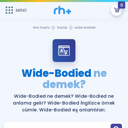
0
MENÜ
MENÜ
Üye Girişi
Ana Sayfa
Sözlük
wide-bodied
Online Dersler
Sepetin Şu An Boş.
Çalışma Paketleri
Remzi Hoca ile seni sınava hazırlayacak onlarca eğitim seni
bekliyor!
Kitaplar ve Kaynaklar
GİRİŞ YAP
Wide-Bodied
ne
Katılımcı Görüşleri
demek?
Şifremi Hatırlamıyorum
ÜYE DEĞİLİM
Faydalı Araçlar
Wide-Bodied ne demek? Wide-Bodied ne
anlama gelir? Wide-Bodied İngilizce örnek
Ücretsiz Kaynaklar
Blog
İngilizce Gramer
cümle. Wide-Bodied eş anlamlıları.
Hakkımızda
Kariyer
Sözlük
Soru & Cevap
İletişim