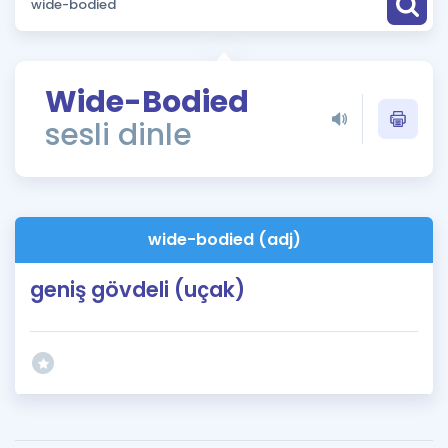
Puan Hesaplama
Rehberlik Aracı
Wide-Bodied
ÖSYM Sınav Takvimi
sesli dinle
Kampanyalar
Blog
wide-bodied (adj)
İngilizce Gramer
geniş gövdeli (uçak)