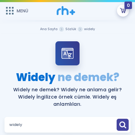
0
MENÜ
MENÜ
Üye Girişi
Ana Sayfa
Sözlük
widely
Online Dersler
Sepetin Şu An Boş.
Çalışma Paketleri
Remzi Hoca ile seni sınava hazırlayacak onlarca eğitim seni
bekliyor!
Kitaplar ve Kaynaklar
GİRİŞ YAP
Widely
ne demek?
Katılımcı Görüşleri
Şifremi Hatırlamıyorum
Widely ne demek? Widely ne anlama gelir?
Widely İngilizce örnek cümle. Widely eş
ÜYE DEĞİLİM
Faydalı Araçlar
anlamlıları.
Ücretsiz Kaynaklar
Blog
İngilizce Gramer
Hakkımızda
Kariyer
Sözlük
Soru & Cevap
İletişim