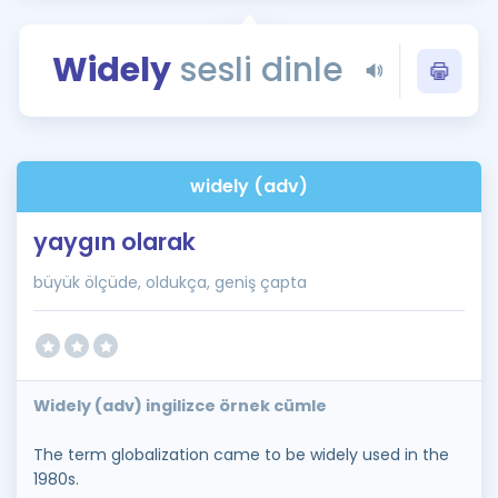
Puan Hesaplama
Widely
sesli dinle
Rehberlik Aracı
ÖSYM Sınav Takvimi
Kampanyalar
widely (adv)
Blog
yaygın olarak
İngilizce Gramer
büyük ölçüde, oldukça, geniş çapta
Widely (adv) ingilizce örnek cümle
The term globalization came to be widely used in the
1980s.