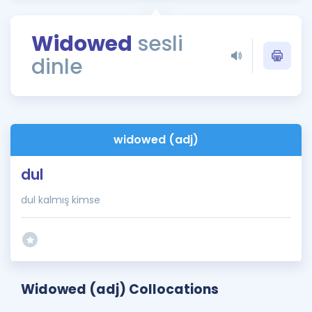
Puan Hesaplama
Widowed
sesli
Rehberlik Aracı
dinle
ÖSYM Sınav Takvimi
Kampanyalar
Blog
widowed (adj)
İngilizce Gramer
dul
dul kalmış kimse
Widowed (adj) Collocations