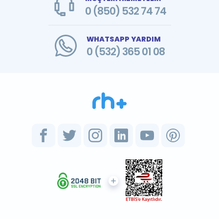
0 (850) 532 74 74
WHATSAPP YARDIM
0 (532) 365 01 08