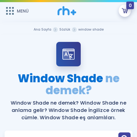
0
MENÜ
MENÜ
Üye Girişi
Ana Sayfa
Sözlük
window shade
Online Dersler
Sepetin Şu An Boş.
Çalışma Paketleri
Remzi Hoca ile seni sınava hazırlayacak onlarca eğitim seni
bekliyor!
Kitaplar ve Kaynaklar
GİRİŞ YAP
Window Shade
ne
Katılımcı Görüşleri
demek?
Şifremi Hatırlamıyorum
ÜYE DEĞİLİM
Faydalı Araçlar
Window Shade ne demek? Window Shade ne
anlama gelir? Window Shade İngilizce örnek
Ücretsiz Kaynaklar
Blog
İngilizce Gramer
cümle. Window Shade eş anlamlıları.
Hakkımızda
Kariyer
Sözlük
Soru & Cevap
İletişim