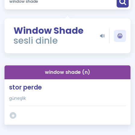
Puan Hesaplama
Rehberlik Aracı
Window Shade
ÖSYM Sınav Takvimi
sesli dinle
Kampanyalar
Blog
window shade (n)
İngilizce Gramer
stor perde
güneşlik