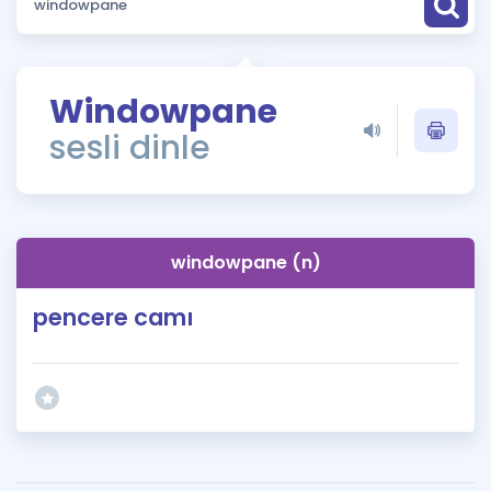
Puan Hesaplama
Rehberlik Aracı
Windowpane
ÖSYM Sınav Takvimi
sesli dinle
Kampanyalar
Blog
windowpane (n)
İngilizce Gramer
pencere camı