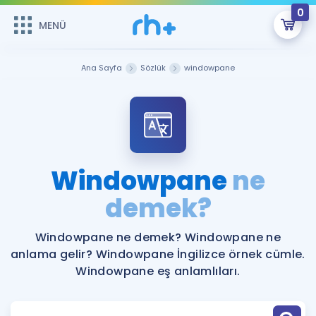
0
MENÜ
MENÜ
Üye Girişi
Ana Sayfa
Sözlük
windowpane
Online Dersler
Sepetin Şu An Boş.
Çalışma Paketleri
Remzi Hoca ile seni sınava hazırlayacak onlarca eğitim seni
bekliyor!
Kitaplar ve Kaynaklar
GİRİŞ YAP
Windowpane
ne
Katılımcı Görüşleri
demek?
Şifremi Hatırlamıyorum
ÜYE DEĞİLİM
Faydalı Araçlar
Windowpane ne demek? Windowpane ne
anlama gelir? Windowpane İngilizce örnek cümle.
Ücretsiz Kaynaklar
Blog
İngilizce Gramer
Windowpane eş anlamlıları.
Hakkımızda
Kariyer
Sözlük
Soru & Cevap
İletişim