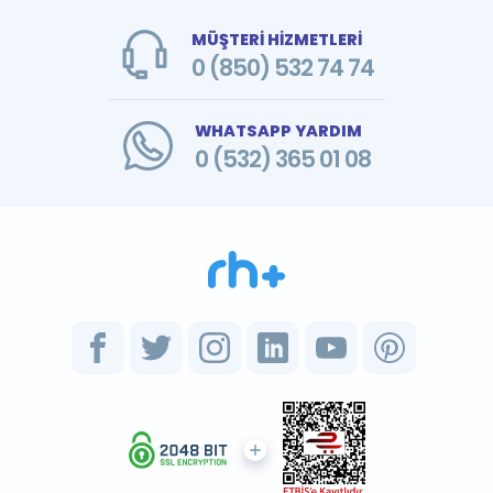
MÜŞTERİ HİZMETLERİ
0 (850) 532 74 74
WHATSAPP YARDIM
0 (532) 365 01 08