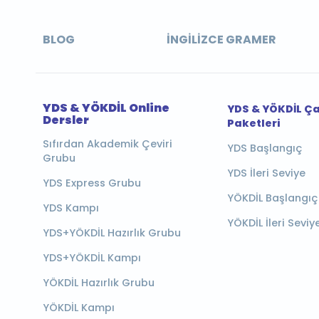
BLOG
İNGILIZCE GRAMER
YDS & YÖKDİL Online
YDS & YÖKDİL Ç
Dersler
Paketleri
Sıfırdan Akademik Çeviri
YDS Başlangıç
Grubu
YDS İleri Seviye
YDS Express Grubu
YÖKDİL Başlangıç
YDS Kampı
YÖKDİL İleri Seviy
YDS+YÖKDİL Hazırlık Grubu
YDS+YÖKDİL Kampı
YÖKDİL Hazırlık Grubu
YÖKDİL Kampı