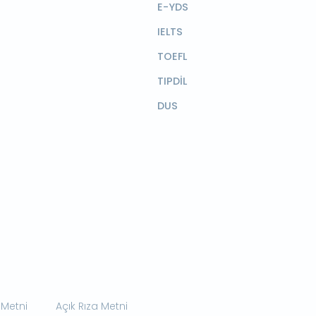
E-YDS
IELTS
TOEFL
TIPDİL
DUS
 Metni
Açık Rıza Metni