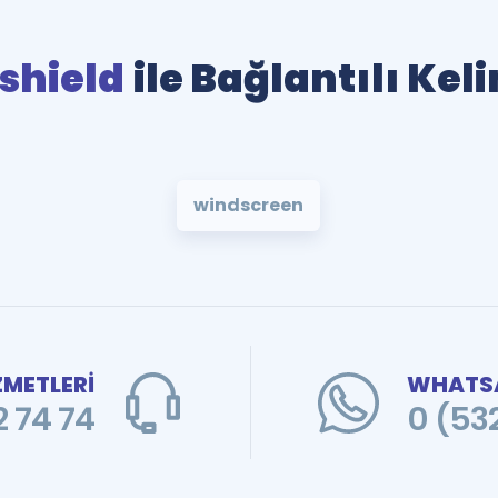
shield
ile Bağlantılı Kel
windscreen
ZMETLERİ
WHATSA
 74 74
0 (53