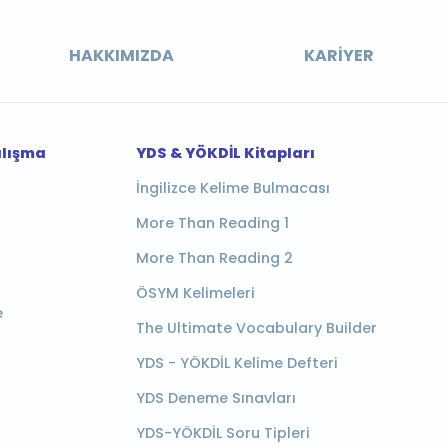
HAKKIMIZDA
KARIYER
alışma
YDS & YÖKDİL Kitapları
İngilizce Kelime Bulmacası
More Than Reading 1
More Than Reading 2
ÖSYM Kelimeleri
e
The Ultimate Vocabulary Builder
YDS - YÖKDİL Kelime Defteri
YDS Deneme Sınavları
YDS-YÖKDİL Soru Tipleri