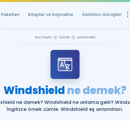
Paketleri
Kitaplar ve Kaynaklar
Katılımcı Görüşleri
Ücretsiz Kayna
Ana Sayfa
Sözlük
windshield
YDS ve YÖKDİL içi
Sözlük
İngilizce Sınavları
Puan Hesapla
Windshield
ne demek?
YDS ve YÖKDİL P
Remz
Rehberlik Aracı
shield ne demek? Windshield ne anlama gelir? Winds
YDS ve YÖKDİL'e H
İngilizce örnek cümle. Windshield eş anlamlıları.
ÖSYM Sınav Ta
Tüm ÖSYM Sınavl