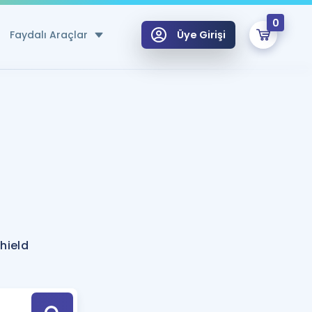
0
Faydalı Araçlar
Üye Girişi
klar
n Ücretsiz Kaynaklar
 için Özel Sözlük
Sepetin Şu An Boş.
ma
uan Hesaplama Aracı
i Hoca ile seni sınava hazırlayacak onlarca eğitim seni bekliyor!
Şifremi Hatırlamıyorum
GİRİŞ YAP
hield
azırlananlar için Öneriler
kvimi
ÜYE DEĞİLİM
arı Tek Takvimde