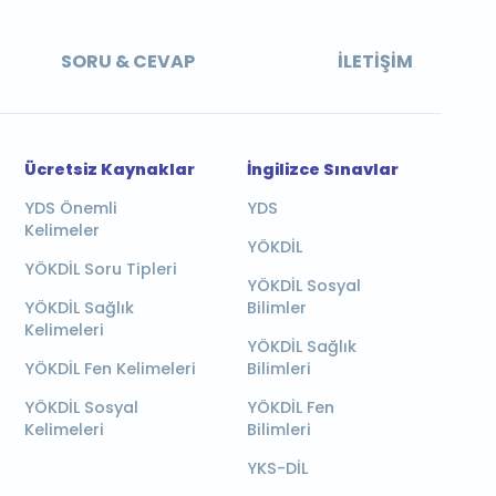
SORU & CEVAP
İLETIŞIM
Ücretsiz Kaynaklar
İngilizce Sınavlar
YDS Önemli
YDS
Kelimeler
YÖKDİL
YÖKDİL Soru Tipleri
YÖKDİL Sosyal
YÖKDİL Sağlık
Bilimler
Kelimeleri
YÖKDİL Sağlık
YÖKDİL Fen Kelimeleri
Bilimleri
YÖKDİL Sosyal
YÖKDİL Fen
Kelimeleri
Bilimleri
YKS-DİL