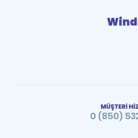
Wind
MÜŞTERİ Hİ
0 (850) 532