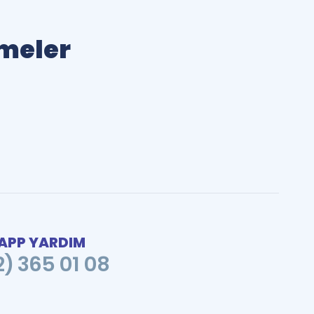
imeler
PP YARDIM
2) 365 01 08