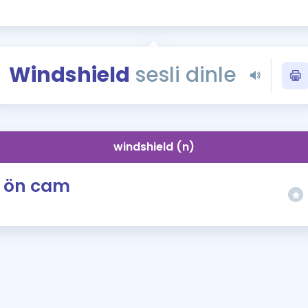
Kampanyalar
Eğitim ve Kitaplar
Blog
Windshield
sesli dinle
YDS - YÖKDİL Tüm S
İngilizce Gram
İngilizce Gramer
windshield (n)
ön cam