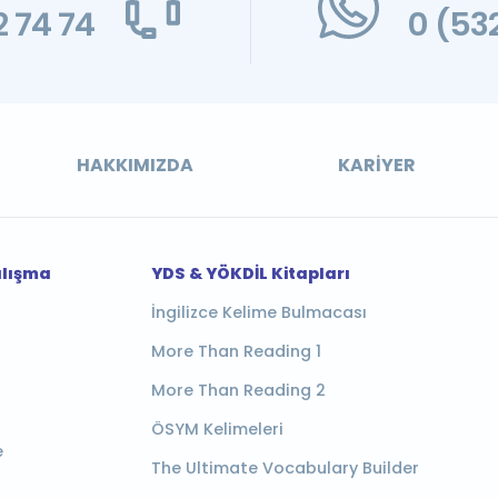
 74 74
0 (53
HAKKIMIZDA
KARIYER
alışma
YDS & YÖKDİL Kitapları
İngilizce Kelime Bulmacası
More Than Reading 1
More Than Reading 2
ÖSYM Kelimeleri
e
The Ultimate Vocabulary Builder