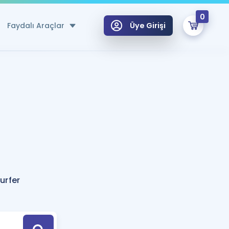
0
Faydalı Araçlar
Üye Girişi
klar
n Ücretsiz Kaynaklar
 için Özel Sözlük
Sepetin Şu An Boş.
ma
uan Hesaplama Aracı
i Hoca ile seni sınava hazırlayacak onlarca eğitim seni bekliyor!
Şifremi Hatırlamıyorum
GİRİŞ YAP
urfer
azırlananlar için Öneriler
kvimi
ÜYE DEĞİLİM
arı Tek Takvimde