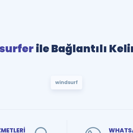
surfer
ile Bağlantılı Kel
windsurf
ZMETLERİ
WHATSA