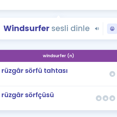
Kampanyalar
Eğitim ve Kitaplar
Blog
Windsurfer
sesli dinle
YDS - YÖKDİL Tüm S
İngilizce Gram
İngilizce Gramer
windsurfer (n)
rüzgâr sörfü tahtası
rüzgâr sörfçüsü