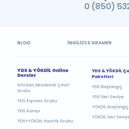
0 (850) 532
BLOG
İNGILIZCE GRAMER
YDS & YÖKDİL Online
YDS & YÖKDİL Ç
Dersler
Paketleri
Sıfırdan Akademik Çeviri
YDS Başlangıç
Grubu
YDS İleri Seviye
YDS Express Grubu
YÖKDİL Başlangıç
YDS Kampı
YÖKDİL İleri Seviy
YDS+YÖKDİL Hazırlık Grubu