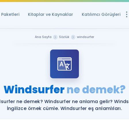
Paketleri
Kitaplar ve Kaynaklar
Katılımcı Görüşleri
Ücretsiz Kayna
Ana Sayfa
Sözlük
windsurfer
YDS ve YÖKDİL içi
Sözlük
İngilizce Sınavları
Puan Hesapla
Windsurfer
ne demek?
YDS ve YÖKDİL P
Remz
Rehberlik Aracı
surfer ne demek? Windsurfer ne anlama gelir? Winds
YDS ve YÖKDİL'e H
İngilizce örnek cümle. Windsurfer eş anlamlıları.
ÖSYM Sınav Ta
Tüm ÖSYM Sınavl