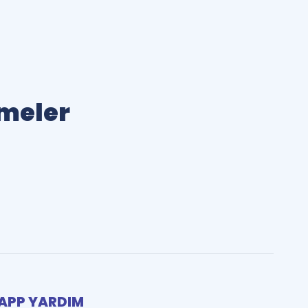
imeler
PP YARDIM