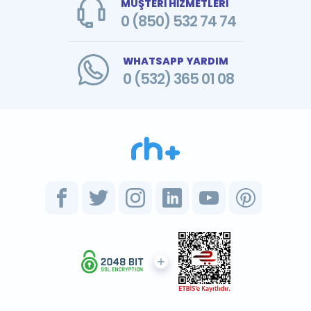
MÜŞTERİ HİZMETLERİ
0 (850) 532 74 74
WHATSAPP YARDIM
0 (532) 365 01 08