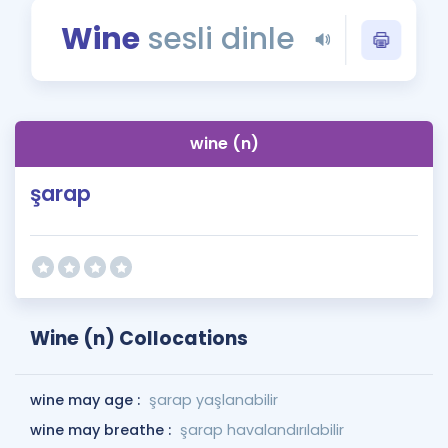
Puan Hesaplama
Wine
sesli dinle
Rehberlik Aracı
ÖSYM Sınav Takvimi
wine (n)
Kampanyalar
şarap
Blog
İngilizce Gramer
Wine (n) Collocations
wine may age :
şarap yaşlanabilir
wine may breathe :
şarap havalandırılabilir