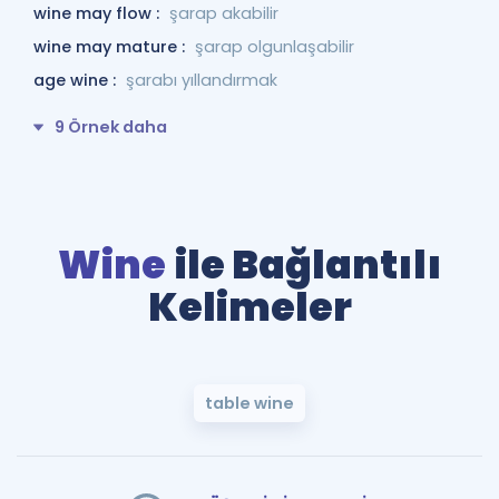
wine may flow :
şarap akabilir
wine may mature :
şarap olgunlaşabilir
age wine :
şarabı yıllandırmak
9 Örnek daha
Wine
ile Bağlantılı
Kelimeler
table wine