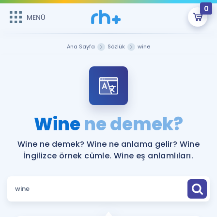
0
MENÜ
MENÜ
Üye Girişi
Ana Sayfa
Sözlük
wine
Online Dersler
Sepetin Şu An Boş.
Çalışma Paketleri
Remzi Hoca ile seni sınava hazırlayacak onlarca eğitim seni
bekliyor!
Kitaplar ve Kaynaklar
GİRİŞ YAP
Wine
ne demek?
Katılımcı Görüşleri
Şifremi Hatırlamıyorum
Wine ne demek? Wine ne anlama gelir? Wine
İngilizce örnek cümle. Wine eş anlamlıları.
ÜYE DEĞİLİM
Faydalı Araçlar
Ücretsiz Kaynaklar
Blog
İngilizce Gramer
Hakkımızda
Kariyer
Sözlük
Soru & Cevap
İletişim