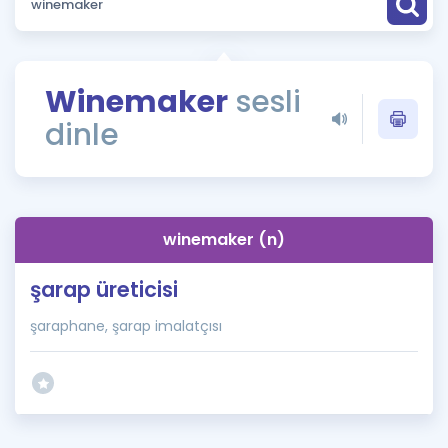
Puan Hesaplama
Rehberlik Aracı
Winemaker
sesli
ÖSYM Sınav Takvimi
dinle
Kampanyalar
Blog
winemaker (n)
İngilizce Gramer
şarap üreticisi
şaraphane, şarap imalatçısı