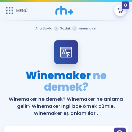
0
MENÜ
MENÜ
Üye Girişi
Ana Sayfa
Sözlük
winemaker
Online Dersler
Sepetin Şu An Boş.
Çalışma Paketleri
Remzi Hoca ile seni sınava hazırlayacak onlarca eğitim seni
bekliyor!
Kitaplar ve Kaynaklar
GİRİŞ YAP
Winemaker
ne
Katılımcı Görüşleri
demek?
Şifremi Hatırlamıyorum
ÜYE DEĞİLİM
Faydalı Araçlar
Winemaker ne demek? Winemaker ne anlama
gelir? Winemaker İngilizce örnek cümle.
Ücretsiz Kaynaklar
Blog
İngilizce Gramer
Winemaker eş anlamlıları.
Hakkımızda
Kariyer
Sözlük
Soru & Cevap
İletişim