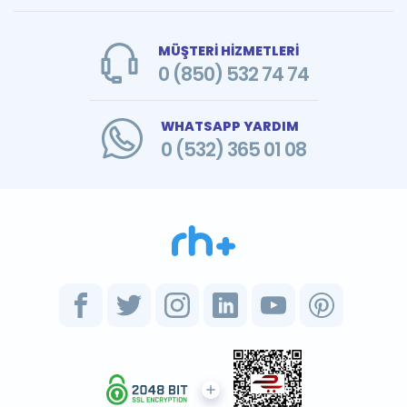
MÜŞTERİ HİZMETLERİ
0 (850) 532 74 74
WHATSAPP YARDIM
0 (532) 365 01 08