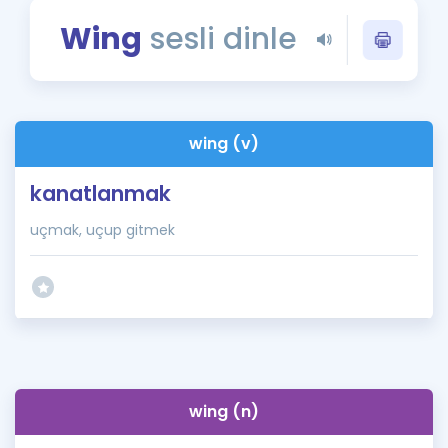
Puan Hesaplama
Wing
sesli dinle
Rehberlik Aracı
ÖSYM Sınav Takvimi
wing (v)
Kampanyalar
kanatlanmak
Blog
uçmak, uçup gitmek
İngilizce Gramer
wing (n)