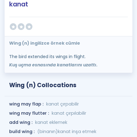
kanat
Wing (n) ingilizce örnek cümle
The bird extended its wings in flight.
Kuş uçma esnasında kanatlarını uzattı.
Wing (n) Collocations
wing may flap :
kanat çırpabilir
wing may flutter :
kanat çırpılabilir
add wing :
kanat eklemek
build wing :
(binanın)kanat inşa etmek